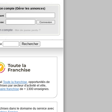
on compte (Gérer les annonces)
iant
asse
n compte
-
Mot de passe perdu ?
ce
ail
Toute la franchise
, opportunités de
hises par secteur d'activité et ville,
aire franchise
de + 1300 enseignes.
chises dans le domaine du service avec