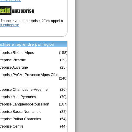
chise Service
financer votre entreprise, faîtes appel à
it entreprise
chise à reprendre par région
treprise Rhône-Alpes
(158)
reprise Picardie
(29)
treprise Auvergne
(25)
treprise PACA - Provence Alpes Côte
(240)
ntreprise Champagne-Ardenne
(26)
treprise Midi-Pyrénées
(70)
treprise Languedoc-Roussillon
(107)
treprise Basse Normandie
(22)
treprise Poitou-Charentes
(54)
treprise Centre
(44)