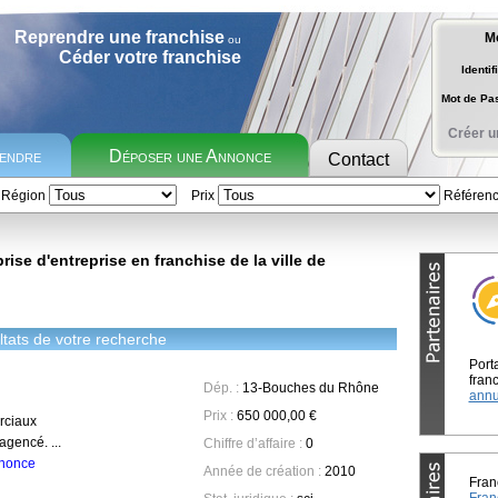
Reprendre une franchise
M
ou
Céder votre franchise
Identif
Mot de P
Créer u
rendre
Déposer une Annonce
Contact
Région
Prix
Référen
ise d'entreprise en franchise de la ville de
tats de votre recherche
Port
franc
Dép. :
13-Bouches du Rhône
annu
Prix :
650 000,00 €
ciaux
agencé. ...
Chiffre d’affaire :
0
annonce
Année de création :
2010
Fran