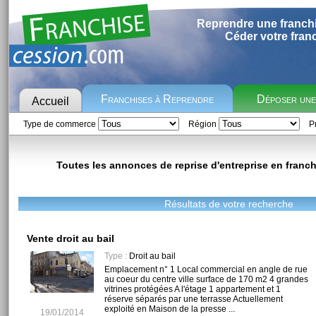
Reprendre une franch
Céder votre fran
Franchises à Reprendre
Déposer un
Accueil
Type de commerce
Région
Pr
Toutes les annonces de reprise d'entreprise en franch
Résultats de votre recherche
Vente droit au bail
Type :
Droit au bail
Emplacement n° 1 Local commercial en angle de rue
au coeur du centre ville surface de 170 m2 4 grandes
vitrines protégées A l'étage 1 appartement et 1
réserve séparés par une terrasse Actuellement
exploité en Maison de la presse ...
19/01/2014