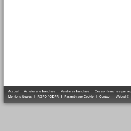
Accueil
|
Acheter une franchise
|
Vendre sa franchise
|
Cession franchise par ré
Mentions légales
|
RGPD / GDPR
|
Paramétrage Cookie
|
Contact
|
Webcd ©