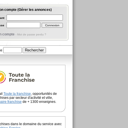
on compte (Gérer les annonces)
iant
asse
n compte
-
Mot de passe perdu ?
ce
ail
Toute la franchise
, opportunités de
hises par secteur d'activité et ville,
aire franchise
de + 1300 enseignes.
chises dans le domaine du service avec