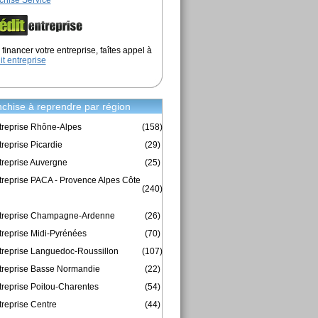
chise Service
financer votre entreprise, faîtes appel à
it entreprise
chise à reprendre par région
treprise Rhône-Alpes
(158)
reprise Picardie
(29)
treprise Auvergne
(25)
treprise PACA - Provence Alpes Côte
(240)
ntreprise Champagne-Ardenne
(26)
treprise Midi-Pyrénées
(70)
treprise Languedoc-Roussillon
(107)
treprise Basse Normandie
(22)
treprise Poitou-Charentes
(54)
treprise Centre
(44)