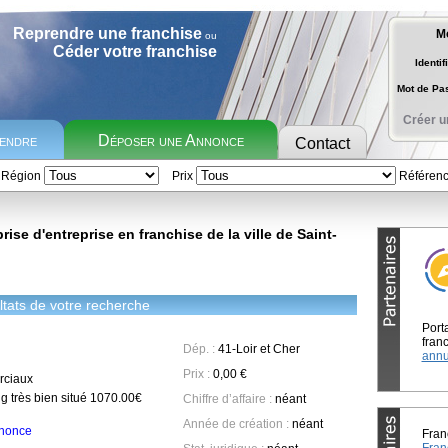
Reprendre une franchise
M
ou
Céder votre franchise
Identif
Mot de P
Créer u
rendre
Déposer une Annonce
Contact
Région
Prix
Référen
ise d'entreprise en franchise de la ville de Saint-
tats de votre recherche
Port
franc
Dép. :
41-Loir et Cher
annu
Prix :
0,00 €
ciaux
ng très bien situé 1070.00€
Chiffre d’affaire :
néant
Année de création :
néant
annonce
Fran