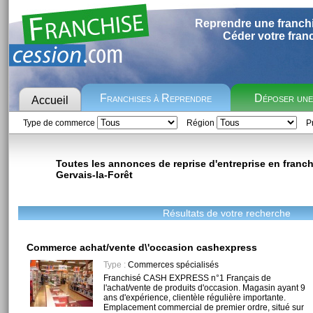
Reprendre une franch
Céder votre fran
Franchises à Reprendre
Déposer un
Accueil
Type de commerce
Région
Pr
Toutes les annonces de reprise d'entreprise en franchi
Gervais-la-Forêt
Résultats de votre recherche
Commerce achat/vente d\'occasion cashexpress
Type :
Commerces spécialisés
Franchisé CASH EXPRESS n°1 Français de
l'achat/vente de produits d'occasion. Magasin ayant 9
ans d'expérience, clientèle régulière importante.
Emplacement commercial de premier ordre, situé sur