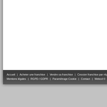
Accueil
|
Acheter une franchise
|
Vendre sa franchise
|
Cession franchise par ré
Mentions légales
|
RGPD / GDPR
|
Paramétrage Cookie
|
Contact
|
Webcd ©