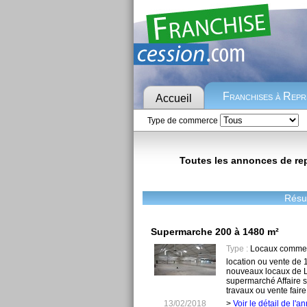
Franchises à Rep
Accueil
Type de commerce
Toutes les annonces de repr
Résul
Supermarche 200 à 1480 m²
Type :
Locaux commer
location ou vente de 
nouveaux locaux de L
supermarché Affaire sa
travaux ou vente faire o
13/02/2018
>
Voir le détail de l'