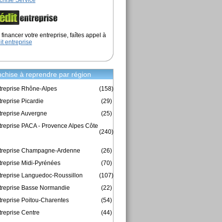
chise Service
financer votre entreprise, faîtes appel à
it entreprise
chise à reprendre par région
treprise Rhône-Alpes
(158)
reprise Picardie
(29)
treprise Auvergne
(25)
treprise PACA - Provence Alpes Côte
(240)
ntreprise Champagne-Ardenne
(26)
treprise Midi-Pyrénées
(70)
treprise Languedoc-Roussillon
(107)
treprise Basse Normandie
(22)
treprise Poitou-Charentes
(54)
treprise Centre
(44)