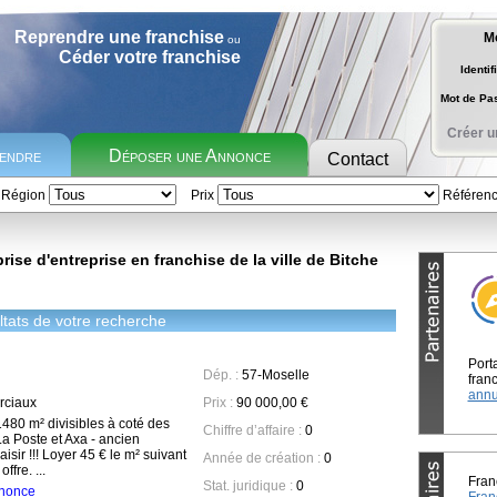
Reprendre une franchise
M
ou
Céder votre franchise
Identif
Mot de P
Créer u
rendre
Déposer une Annonce
Contact
Région
Prix
Référen
ise d'entreprise en franchise de la ville de Bitche
tats de votre recherche
Port
Dép. :
57-Moselle
franc
annu
ciaux
Prix :
90 000,00 €
1480 m² divisibles à coté des
Chiffre d’affaire :
0
a Poste et Axa - ancien
isir !!! Loyer 45 € le m² suivant
Année de création :
0
ffre. ...
Fran
Stat. juridique :
0
annonce