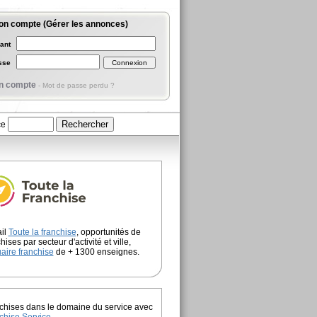
on compte (Gérer les annonces)
iant
asse
n compte
-
Mot de passe perdu ?
ce
ail
Toute la franchise
, opportunités de
hises par secteur d'activité et ville,
aire franchise
de + 1300 enseignes.
chises dans le domaine du service avec