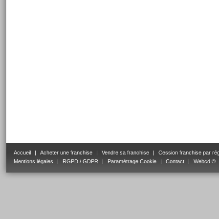
Accueil
|
Acheter une franchise
|
Vendre sa franchise
|
Cession franchise par ré
Mentions légales
|
RGPD / GDPR
|
Paramétrage Cookie
|
Contact
|
Webcd ©