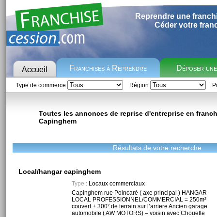
Reprendre une franch
Céder votre fran
Franchises à Reprendre
Déposer un
Accueil
Type de commerce
Région
Pr
Toutes les annonces de reprise d'entreprise en franchi
Capinghem
Résultats de votre recherche
Local/hangar capinghem
Type :
Locaux commerciaux
Capinghem rue Poincaré ( axe principal ) HANGAR
LOCAL PROFESSIONNEL/COMMERCIAL = 250m²
couvert + 300² de terrain sur l’arriere Ancien garage
automobile ( AW MOTORS) – voisin avec Chouette