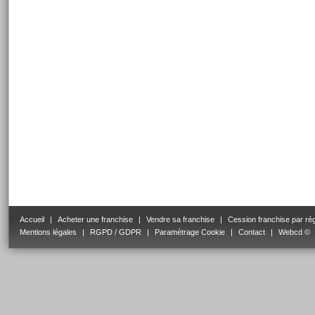
Accueil
|
Acheter une franchise
|
Vendre sa franchise
|
Cession franchise par ré
Mentions légales
|
RGPD / GDPR
|
Paramétrage Cookie
|
Contact
|
Webcd ©