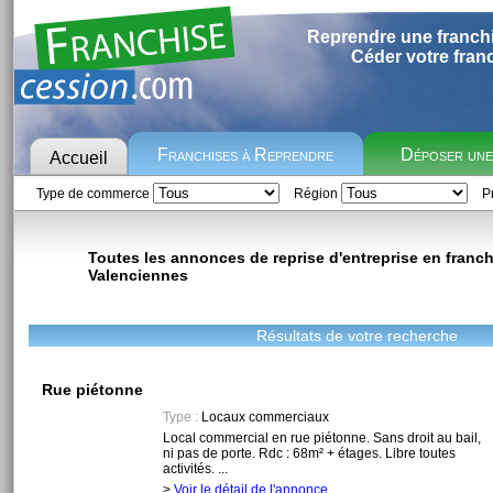
Reprendre une franch
Céder votre fran
Franchises à Reprendre
Déposer un
Accueil
Type de commerce
Région
Pr
Toutes les annonces de reprise d'entreprise en franchi
Valenciennes
Résultats de votre recherche
Rue piétonne
Type :
Locaux commerciaux
Local commercial en rue piétonne. Sans droit au bail,
ni pas de porte. Rdc : 68m² + étages. Libre toutes
activités. ...
>
Voir le détail de l'annonce