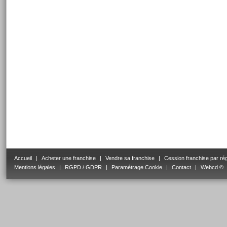
Accueil
|
Acheter une franchise
|
Vendre sa franchise
|
Cession franchise par ré
Mentions légales
|
RGPD / GDPR
|
Paramétrage Cookie
|
Contact
|
Webcd ©