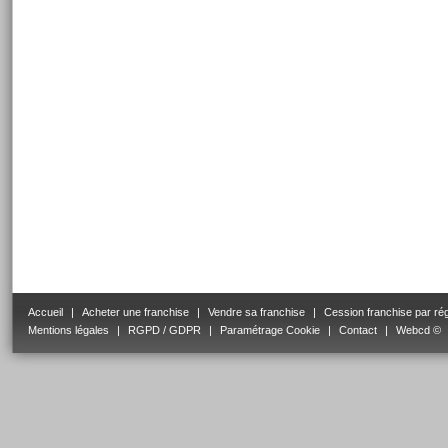
Accueil
|
Acheter une franchise
|
Vendre sa franchise
|
Cession franchise par ré
Mentions légales
|
RGPD / GDPR
|
Paramétrage Cookie
|
Contact
|
Webcd ©