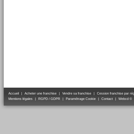
Accueil
|
Acheter une franchise
|
Vendre sa franchise
|
Cession franchise par ré
Mentions légales
|
RGPD / GDPR
|
Paramétrage Cookie
|
Contact
|
Webcd ©