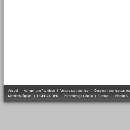
Accueil
|
Acheter une franchise
|
Vendre sa franchise
|
Cession franchise par ré
Mentions légales
|
RGPD / GDPR
|
Paramétrage Cookie
|
Contact
|
Webcd ©