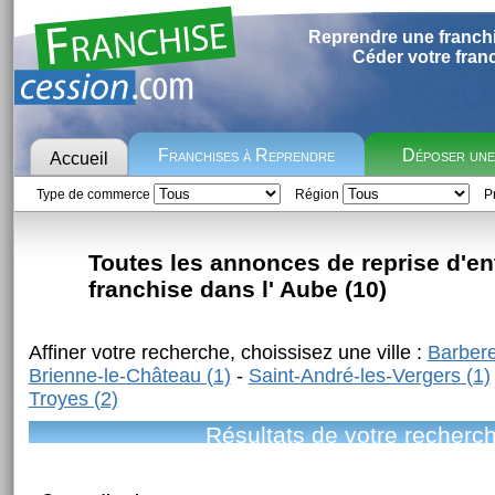
Reprendre une franch
Céder votre fran
Franchises à Reprendre
Déposer un
Accueil
Type de commerce
Région
Pr
Toutes les annonces de reprise d'en
franchise dans l' Aube (10)
Affiner votre recherche, choissisez une ville :
Barbere
Brienne-le-Château (1)
-
Saint-André-les-Vergers (1)
Troyes (2)
Résultats de votre recherc