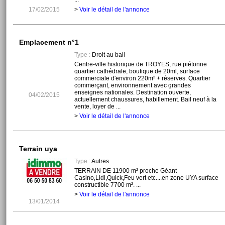
...
17/02/2015
>
Voir le détail de l'annonce
Emplacement n°1
Type :
Droit au bail
Centre-ville historique de TROYES, rue piétonne
quartier cathédrale, boutique de 20ml, surface
commerciale d'environ 220m² + réserves. Quartier
commerçant, environnement avec grandes
enseignes nationales. Destination ouverte,
04/02/2015
actuellement chaussures, habillement. Bail neuf à la
vente, loyer de ...
>
Voir le détail de l'annonce
Terrain uya
Type :
Autres
TERRAIN DE 11900 m² proche Géant
Casino,Lidl,Quick,Feu vert etc....en zone UYA surface
constructible 7700 m². ...
>
Voir le détail de l'annonce
13/01/2014