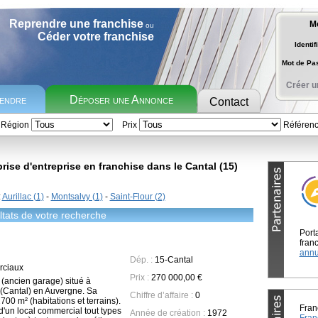
Reprendre une franchise
M
ou
Céder votre franchise
Identif
Mot de P
Créer u
rendre
Déposer une Annonce
Contact
Région
Prix
Référen
ise d'entreprise en franchise dans le Cantal (15)
:
Aurillac (1)
-
Montsalvy (1)
-
Saint-Flour (2)
tats de votre recherche
Port
franc
annu
Dép. :
15-Cantal
ciaux
Prix :
270 000,00 €
(ancien garage) situé à
 (Cantal) en Auvergne. Sa
Chiffre d’affaire :
0
700 m² (habitations et terrains).
Fran
'un local commercial tout types
Année de création :
1972