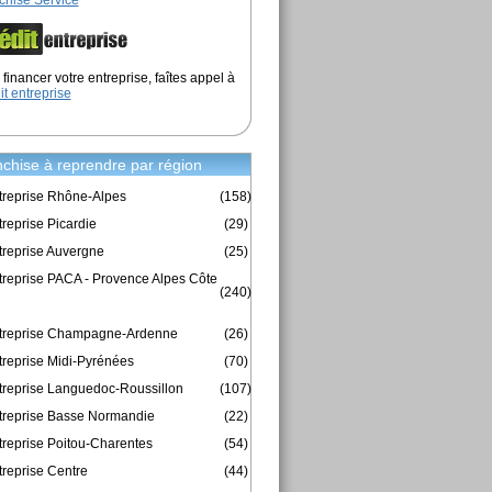
chise Service
financer votre entreprise, faîtes appel à
it entreprise
chise à reprendre par région
treprise Rhône-Alpes
(158)
reprise Picardie
(29)
treprise Auvergne
(25)
treprise PACA - Provence Alpes Côte
(240)
ntreprise Champagne-Ardenne
(26)
treprise Midi-Pyrénées
(70)
treprise Languedoc-Roussillon
(107)
treprise Basse Normandie
(22)
treprise Poitou-Charentes
(54)
treprise Centre
(44)