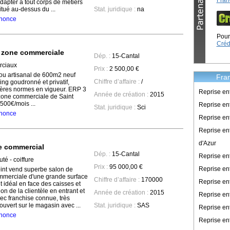
Fran
adapter à tout corps de métiers
tué au-dessus du ...
Stat. juridique :
na
annonce
Pour 
Créd
 zone commerciale
Dép. :
15-Cantal
ciaux
Prix :
2 500,00 €
ou artisanal de 600m2 neuf
Fran
Chiffre d’affaire :
/
g goudronné et privatif,
ières normes en vigueur. ERP 3
Reprise en
Année de création :
2015
 zone commerciale de Saint
500€/mois ...
Reprise ent
Stat. juridique :
Sci
annonce
Reprise en
Reprise en
d'Azur
re commercial
Dép. :
15-Cantal
Reprise e
té - coiffure
Prix :
95 000,00 €
Reprise en
int vend superbe salon de
ommerciale d'une grande surface
Chiffre d’affaire :
170000
Reprise en
idéal en face des caisses et
n de la clientèle en entrant et
Année de création :
2015
Reprise en
vec franchise connue, très
ouvert sur le magasin avec ...
Stat. juridique :
SAS
Reprise en
annonce
Reprise en