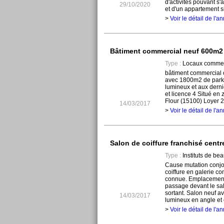
d'activités pouvant s'
29/10/2020
et d'un appartement si
>
Voir le détail de l'
Bâtiment commercial neuf 600m2
Type :
Locaux commer
bâtiment commercial 
avec 1800m2 de parkin
lumineux et aux dern
et licence 4 Situé en
Flour (15100) Loyer 2
14/03/2017
>
Voir le détail de l'
Salon de coiffure franchisé cent
Type :
Instituts de beau
Cause mutation conjo
coiffure en galerie c
connue. Emplacement 
passage devant le salo
sortant. Salon neuf a
14/03/2017
lumineux en angle et 
>
Voir le détail de l'