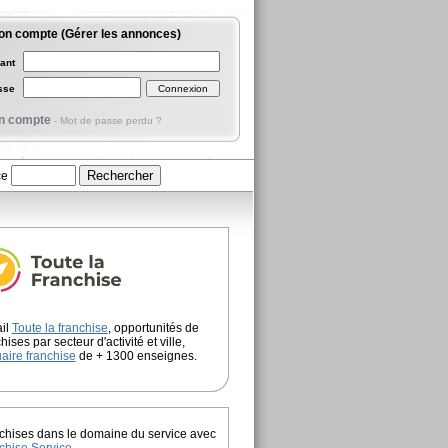
on compte (Gérer les annonces)
iant
asse
n compte
-
Mot de passe perdu ?
ce
ail
Toute la franchise
, opportunités de
hises par secteur d'activité et ville,
aire franchise
de + 1300 enseignes.
chises dans le domaine du service avec