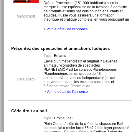
Drôme Provençale (151 000 habitants) pour la
marque Husse (spécialiste de la livraison à domicile
de produits et soins naturels pour chiens, chats et
équidé). Husse vous assurera une formation
09/02/2025
théorique et pratique complète, en vous proposant un
...
>
Voir le détail de l'annonce
Présentez des spectacles et animations ludiques
Type :
Enfants
Envie d’un métier créatif et original ? Devenez
animateur-comédien de spectacles
PLANÈTEMÔMES Le concept Planètemômes :
Planètemômes est un groupe de 43
animateurs/animatrices indépendant(e)s, qui
23/01/2025
interviennent dans les écoles maternelles et
élémentaires de France et de ...
>
Voir le détail de l'annonce
Cède droit au bail
Type :
Droit au bail
Plein Centre à côté de la cité de la chaussure Bail
commercial à céder local 65m2 faible loyer possibilité