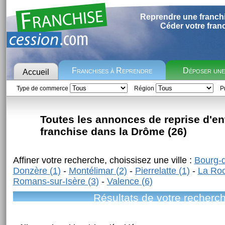
Reprendre une franch
Céder votre fran
Franchises à Reprendre
Déposer un
Accueil
Type de commerce
Région
Pr
Toutes les annonces de reprise d'en
franchise dans la Drôme (26)
Affiner votre recherche, choissisez une ville :
Bourg-
Donzère (1)
-
Montélimar (2)
-
Pierrelatte (1)
-
La Roc
Romans-sur-Isère (3)
-
Valence (6)
Résultats de votre recherc