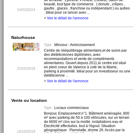
de terrasse . Épicerie, Primeur, Coiffeur, Salon de
beauté, tout type de commerce . ( donuts , crêpes ,
gaufre , glaces , franchise ou indépendant ) ou autres
24/03/2024
. Idéal pour ce lancer avec ...
>
Voir le détail de l'annonce
Naturhouse
Type :
Minceur - Amincissement
Centre de rééquilibrage alimentaire,et de suivis par
des diététiciennes diplômées, avec
recommandations et vente de compléments
alimentaires. Ouvert depuis 2011,le centre est situé
en plein coeur de Valence à coté de la Mairie,
22/10/2019
parking à proximité. Idéal pour un investisseur ou une
diététicienne ...
>
Voir le détail de l'annonce
Vente ou location
Type :
Locaux commerciaux
Bonjour, Emplacement n°1. Bâtiment aménagée, 800
m² avec parking de 50 à 100 véhicules, sur un terrain
de 6600 m² clos sur la moitié. installations eau et
Electricité effectuées. tout à l'égout. Situation
géographique : Pierrelatte, drome 26. Accès par la
16/10/2019