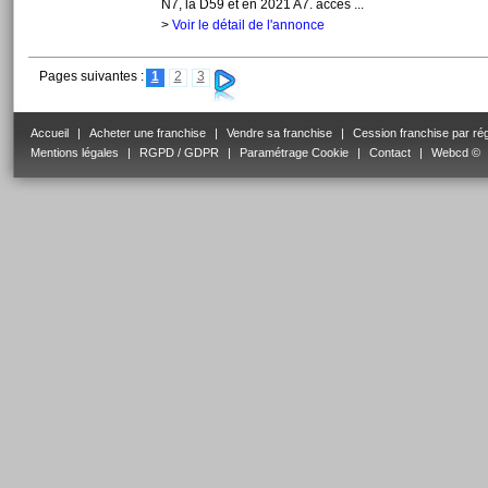
N7, la D59 et en 2021 A7. accès ...
>
Voir le détail de l'annonce
Pages suivantes :
1
2
3
Accueil
|
Acheter une franchise
|
Vendre sa franchise
|
Cession franchise par ré
Mentions légales
|
RGPD / GDPR
|
Paramétrage Cookie
|
Contact
|
Webcd ©