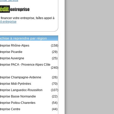
chise Service
financer votre entreprise, faîtes appel à
it entreprise
chise à reprendre par région
treprise Rhône-Alpes
(158)
reprise Picardie
(29)
treprise Auvergne
(25)
treprise PACA - Provence Alpes Côte
(240)
ntreprise Champagne-Ardenne
(26)
treprise Midi-Pyrénées
(70)
treprise Languedoc-Roussillon
(107)
treprise Basse Normandie
(22)
treprise Poitou-Charentes
(54)
treprise Centre
(44)