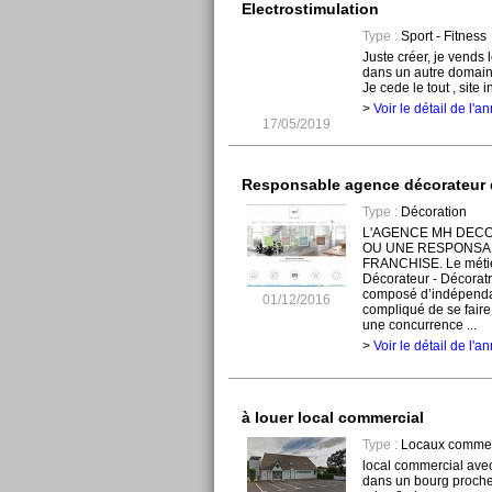
Electrostimulation
Type :
Sport - Fitness
Juste créer, je vends 
dans un autre domaine
Je cede le tout , site i
>
Voir le détail de l'
17/05/2019
Responsable agence décorateur d
Type :
Décoration
L'AGENCE MH DECO
OU UNE RESPONSA
FRANCHISE. Le métier 
Décorateur - Décoratr
composé d’indépendants
01/12/2016
compliqué de se faire
une concurrence ...
>
Voir le détail de l'
à louer local commercial
Type :
Locaux commer
local commercial ave
dans un bourg proche