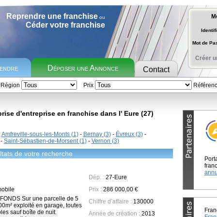
Reprendre une franchise
M
ou
Céder votre franchise
Identif
Mot de P
Créer u
rendre
Déposer une Annonce
Contact
Région
Prix
Référen
ise d'entreprise en franchise dans l' Eure (27)
:
Amfreville-sous-les-Monts (1)
-
Bernay (3)
-
Évreux (3)
-
-
Saint-Sébastien-de-Morsent (1)
-
Vernon (3)
tats de votre recherche
Port
franc
annu
Dép. :
27-Eure
mobile
Prix :
286 000,00 €
ONDS Sur une parcelle de 5
Chiffre d’affaire :
130000
0m² exploité en garage, toutes
Fran
les sauf boîte de nuit.
Année de création :
2013