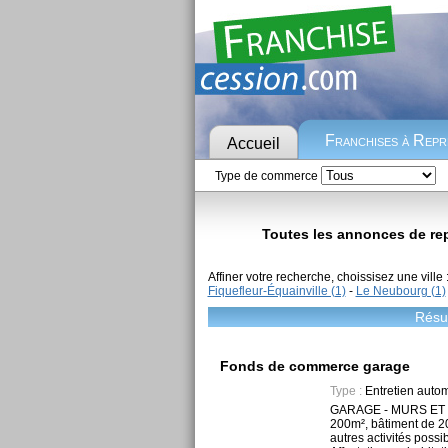
Franchises à Rep
Accueil
Type de commerce
Toutes les annonces de repr
Affiner votre recherche, choissisez une ville 
Fiquefleur-Équainville (1)
-
Le Neubourg (1)
Résul
Fonds de commerce garage
Type :
Entretien auto
GARAGE - MURS ET F
200m², bâtiment de 20
autres activités possib