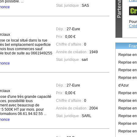
Fran
on possible. ...
Stat. juridique :
SAS
annonce
Pour 
Créd
Dép. :
27-Eure
ciaux
Prix :
0,00 €
se ce local situé dans la rue
Chiffre d’affaire :
0
très bel emplacement superficie
Fran
mois tous commerces sauf
Année de création :
1949
ble tout de suite au 0661949255
Reprise en
Stat. juridique :
sarl
Reprise ent
annonce
Reprise en
Reprise en
d'Azur
Dép. :
27-Eure
ciaux
Reprise e
Prix :
0,00 €
pose d'une très grande capacité
Reprise en
Chiffre d’affaire :
0
es. possibilité tous
ment avec beaucoup de
Reprise en
Année de création :
2004
r 5 500€ HT par mois. pour
ormations 06.61.94.92.55 ...
Reprise en
Stat. juridique :
SARL
annonce
Reprise en
Reprise en