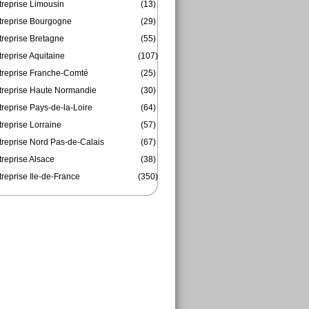
treprise Limousin
(13)
treprise Bourgogne
(29)
treprise Bretagne
(55)
reprise Aquitaine
(107)
treprise Franche-Comté
(25)
treprise Haute Normandie
(30)
reprise Pays-de-la-Loire
(64)
reprise Lorraine
(57)
treprise Nord Pas-de-Calais
(67)
treprise Alsace
(38)
reprise Ile-de-France
(350)