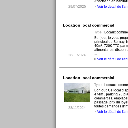
Affectation en habitati
29/07/2025
>
Voir le détail de l'
Location local commercial
Type :
Locaux commer
Bonjour, je vous propo
principal de Bernay, 
40m², 720€ TTC par 
alimentaires, disponi
...
28/11/2024
>
Voir le détail de l'
Location local commercial
Type :
Locaux commer
Bonjour, Ce local dis
474m², parking 28 plac
commerces, emplace
passage. prix du loye
toutes demandes d'inf
28/11/2024
>
Voir le détail de l'