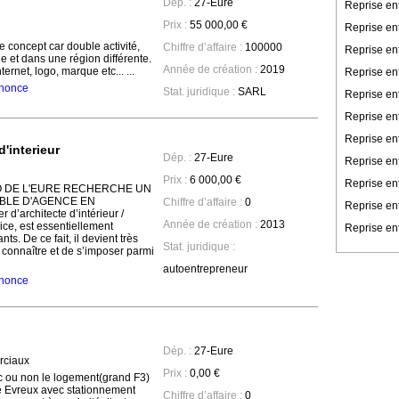
Dép. :
27-Eure
Reprise en
Prix :
55 000,00 €
Reprise en
le concept car double activité,
Chiffre d’affaire :
100000
Reprise en
 et dans une région différente.
Année de création :
2019
nternet, logo, marque etc... ...
Reprise ent
annonce
Stat. juridique :
SARL
Reprise en
Reprise en
Reprise ent
'interieur
Dép. :
27-Eure
Reprise ent
Prix :
6 000,00 €
Reprise en
 DE L'EURE RECHERCHE UN
BLE D'AGENCE EN
Chiffre d’affaire :
0
Reprise en
d’architecte d’intérieur /
Année de création :
2013
ice, est essentiellement
Reprise ent
. De ce fait, il devient très
Stat. juridique :
 connaître et de s’imposer parmi
autoentrepreneur
annonce
Dép. :
27-Eure
ciaux
Prix :
0,00 €
c ou non le logement(grand F3)
 Evreux avec stationnement
Chiffre d’affaire :
0