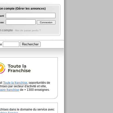
on compte (Gérer les annonces)
iant
asse
n compte
-
Mot de passe perdu ?
ce
ail
Toute la franchise
, opportunités de
hises par secteur d'activité et ville,
aire franchise
de + 1300 enseignes.
chises dans le domaine du service avec