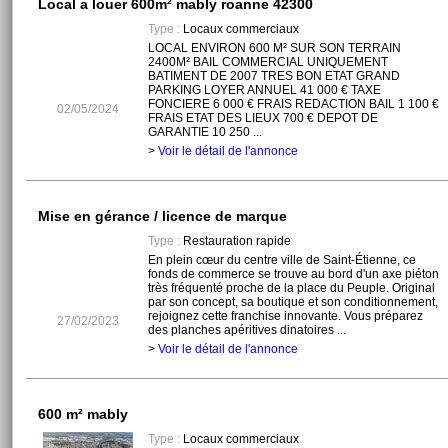
Local a louer 600m² mably roanne 42300
Type :
Locaux commerciaux
LOCAL ENVIRON 600 M² SUR SON TERRAIN
2400M² BAIL COMMERCIAL UNIQUEMENT
BATIMENT DE 2007 TRES BON ETAT GRAND
PARKING LOYER ANNUEL 41 000 € TAXE
FONCIERE 6 000 € FRAIS REDACTION BAIL 1 100 €
02/05/2024
FRAIS ETAT DES LIEUX 700 € DEPOT DE
GARANTIE 10 250 ...
>
Voir le détail de l'annonce
Mise en gérance / licence de marque
Type :
Restauration rapide
En plein cœur du centre ville de Saint-Étienne, ce
fonds de commerce se trouve au bord d'un axe piéton
très fréquenté proche de la place du Peuple. Original
par son concept, sa boutique et son conditionnement,
rejoignez cette franchise innovante. Vous préparez
27/02/2023
des planches apéritives dinatoires ...
>
Voir le détail de l'annonce
600 m² mably
Type :
Locaux commerciaux