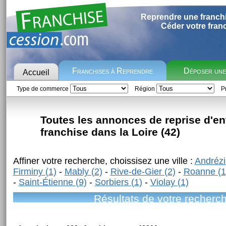
Reprendre une franch
Céder votre fran
Franchises à Reprendre
Déposer un
Accueil
Type de commerce
Région
Pr
Toutes les annonces de reprise d'en
franchise dans la Loire (42)
Affiner votre recherche, choissisez une ville :
Andrézi
Firminy (1)
-
Mably (2)
-
Rive-de-Gier (2)
-
Roanne (1
-
Saint-Étienne (9)
-
Sorbiers (1)
-
Violay (1)
Résultats de votre recherc