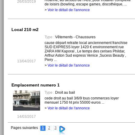
Roanne, au dessus de l'A89, pour installer complexe
26/03/2019
de loisirs (bowling, escape games, discothèque, ...
>
Voir le détail de l'annonce
Local 210 m2
Type :
Vêtements - Chaussures
cause départ retraite local anciennement franchise
SUD EXPRESS loyer 1420 € environnement rue
ZARA HM Kaporal , Le temps des cerises Phildar,
Arthur Aston Sud express Venice ,Sucess Beauty ,
Piery ...
13/04/2017
>
Voir le détail de l'annonce
Emplacement numero 1
Type :
Droit au bail
cede droit au bail 3/6/9 tous commerces loyer
mensuel 1750 ht prix 55000 euros ...
>
Voir le détail de l'annonce
14/03/2017
Pages suivantes :
1
2
3