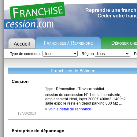
Reprendre une franch
Céder votre fran
Franchises à Reprendre
Déposer un
Accueil
Type de commerce
Région
Pr
Franchises de Bâtiment
Cession
Type :
Rénovation - Travaux habitat
cession de concession N° 1 de la menuiserie,
emplacement idéal, loyer 2000€ 400m2, 140 m2
salle expo le reste en dépot parking 800 M2 ...
>
Voir le détail de l'annonce
13/03/2014
Entreprise de dépannage