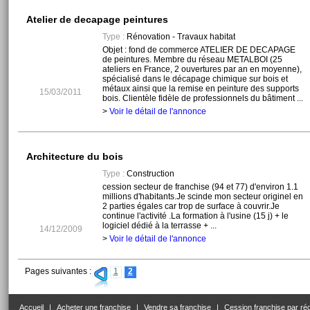
Atelier de decapage peintures
Type :
Rénovation - Travaux habitat
Objet : fond de commerce ATELIER DE DECAPAGE
de peintures. Membre du réseau METALBOI (25
ateliers en France, 2 ouvertures par an en moyenne),
spécialisé dans le décapage chimique sur bois et
métaux ainsi que la remise en peinture des supports
15/03/2011
bois. Clientèle fidèle de professionnels du bâtiment ...
>
Voir le détail de l'annonce
Architecture du bois
Type :
Construction
cession secteur de franchise (94 et 77) d'environ 1.1
millions d'habitants.Je scinde mon secteur originel en
2 parties égales car trop de surface à couvrir.Je
continue l'activité .La formation à l'usine (15 j) + le
logiciel dédié à la terrasse + ...
14/12/2009
>
Voir le détail de l'annonce
Pages suivantes :
1
2
Accueil
|
Acheter une franchise
|
Vendre sa franchise
|
Cession franchise par ré