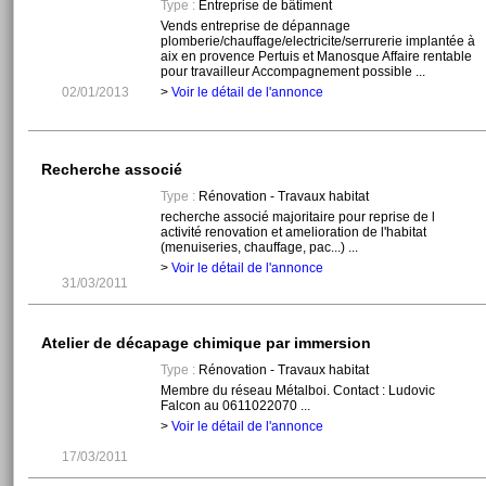
Type :
Entreprise de bâtiment
Vends entreprise de dépannage
plomberie/chauffage/electricite/serrurerie implantée à
aix en provence Pertuis et Manosque Affaire rentable
pour travailleur Accompagnement possible ...
02/01/2013
>
Voir le détail de l'annonce
Recherche associé
Type :
Rénovation - Travaux habitat
recherche associé majoritaire pour reprise de l
activité renovation et amelioration de l'habitat
(menuiseries, chauffage, pac...) ...
>
Voir le détail de l'annonce
31/03/2011
Atelier de décapage chimique par immersion
Type :
Rénovation - Travaux habitat
Membre du réseau Métalboi. Contact : Ludovic
Falcon au 0611022070 ...
>
Voir le détail de l'annonce
17/03/2011