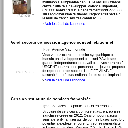
matrimoniale implantée depuis 14 ans sur Orléans,
chiffre d'affaire à développer. Potentiel important,
670.000 habitants sur le département dont 277.000
sur l'agglomération d'Orléans. l'agence fait partie du
17/01/2017
réseau de franchisés très connu et 80 ...
>
Voir le détail de l'annonce
Vend secteur concession agence conseil relationnel
Type :
Agence Matrimoniale
Vous voulez exercer un métier sympathique et
humain en développement constant ? Avoir une
grande indépendance de travail et de vos horaires ?
URGENT pour raisons personnelles, je vous propose
de reprendre mon secteur, l'ILLE ET VILAINE,
09/11/2016
rattaché à un réseau national fort et solide implanté ...
>
Voir le détail de l'annonce
Cession structure de services franchisée
Type :
Services aux particuliers et entreprises
Structure de services à domicile et aux entreprises
franchisée créée en 2012. Cession pour raisons
familiale, à dynamiser sur de bonnes bases avec fort
potentiel à exploiter encore. Entreprise généraliste,
activités principales : Ménage 75%, Jardinage 15%,