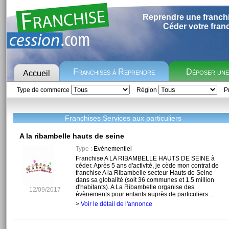
Reprendre une franch
Céder votre fran
Franchises à Reprendre
Déposer un
Accueil
Type de commerce
Région
Pr
Franchises Services aux particuliers
A la ribambelle hauts de seine
Type :
Evènementiel
Franchise A LA RIBAMBELLE HAUTS DE SEINE à
céder. Après 5 ans d'activité, je cède mon contrat de
franchise A la Ribambelle secteur Hauts de Seine
dans sa globalité (soit 36 communes et 1.5 million
d'habitants). A La Ribambelle organise des
12/09/2017
évènements pour enfants auprès de particuliers ...
>
Voir le détail de l'annonce