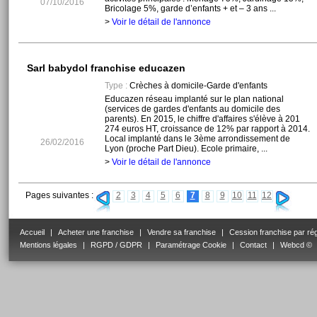
07/10/2016
Bricolage 5%, garde d’enfants + et – 3 ans ...
>
Voir le détail de l'annonce
Sarl babydol franchise educazen
Type :
Crèches à domicile-Garde d'enfants
Educazen réseau implanté sur le plan national
(services de gardes d'enfants au domicile des
parents). En 2015, le chiffre d'affaires s'élève à 201
274 euros HT, croissance de 12% par rapport à 2014.
Local implanté dans le 3ème arrondissement de
26/02/2016
Lyon (proche Part Dieu). Ecole primaire, ...
>
Voir le détail de l'annonce
Pages suivantes :
2
3
4
5
6
7
8
9
10
11
12
Accueil
|
Acheter une franchise
|
Vendre sa franchise
|
Cession franchise par ré
Mentions légales
|
RGPD / GDPR
|
Paramétrage Cookie
|
Contact
|
Webcd ©