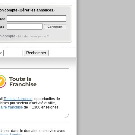
on compte (Gérer les annonces)
iant
asse
n compte
-
Mot de passe perdu ?
ce
ail
Toute la franchise
, opportunités de
hises par secteur d'activité et ville,
aire franchise
de + 1300 enseignes.
chises dans le domaine du service avec