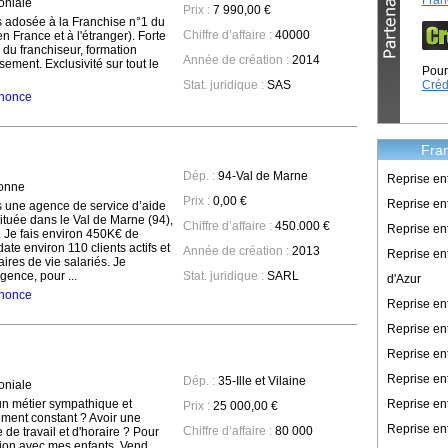
Fran
oniale
Prix :
7 990,00 €
 adosée à la Franchise n°1 du
Chiffre d’affaire :
40000
 France et à l'étranger). Forte
e du franchiseur, formation
Année de création :
2014
sement. Exclusivité sur tout le
Pour 
Créd
Stat. juridique :
SAS
annonce
Fran
Dép. :
94-Val de Marne
Reprise en
sonne
Prix :
0,00 €
Reprise ent
s une agence de service d’aide
ituée dans le Val de Marne (94),
Chiffre d’affaire :
450.000 €
Reprise en
. Je fais environ 450K€ de
à date environ 110 clients actifs et
Année de création :
2013
Reprise en
aires de vie salariés. Je
ence, pour ...
Stat. juridique :
SARL
d'Azur
annonce
Reprise e
Reprise en
Reprise en
Reprise en
Dép. :
35-Ille et Vilaine
oniale
Reprise en
un métier sympathique et
Prix :
25 000,00 €
ent constant ? Avoir une
Reprise en
Chiffre d’affaire :
80 000
e travail et d'horaire ? Pour
tion avec mes enfants, Vend