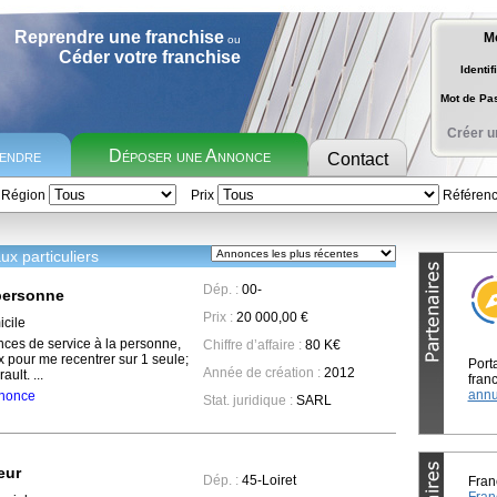
Reprendre une franchise
M
ou
Céder votre franchise
Identif
Mot de P
Créer u
rendre
Déposer une Annonce
Contact
Région
Prix
Référen
x particuliers
Dép. :
00-
 personne
Prix :
20 000,00 €
cile
nces de service à la personne,
Chiffre d’affaire :
80 K€
x pour me recentrer sur 1 seule;
Port
Année de création :
2012
ult. ...
franc
annu
annonce
Stat. juridique :
SARL
eur
Dép. :
45-Loiret
Fran