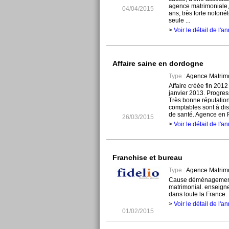
agence matrimoniale,
04/04/2015
ans, très forte notori
seule ...
>
Voir le détail de l'
Affaire saine en dordogne
Type :
Agence Matrim
Affaire créée fin 2012
janvier 2013. Progre
Très bonne réputatio
comptables sont à dis
de santé. Agence en Fr
26/03/2015
>
Voir le détail de l'
Franchise et bureau
Type :
Agence Matrim
Cause déménagement 
matrimonial. enseign
dans toute la France. .
>
Voir le détail de l'
01/02/2015