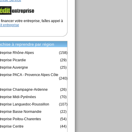
chise Service
financer votre entreprise, faîtes appel à
it entreprise
chise à reprendre par région
treprise Rhône-Alpes
(158)
reprise Picardie
(29)
treprise Auvergne
(25)
treprise PACA - Provence Alpes Côte
(240)
ntreprise Champagne-Ardenne
(26)
treprise Midi-Pyrénées
(70)
treprise Languedoc-Roussillon
(107)
treprise Basse Normandie
(22)
treprise Poitou-Charentes
(54)
treprise Centre
(44)