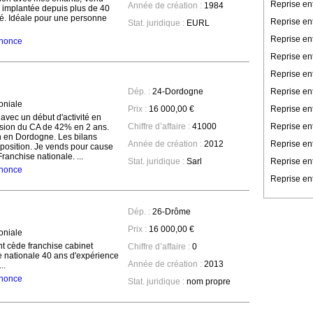
Reprise en
Année de création :
1984
 implantée depuis plus de 40
été. Idéale pour une personne
Reprise en
Stat. juridique :
EURL
Reprise en
annonce
Reprise ent
Reprise en
Reprise en
Dép. :
24-Dordogne
oniale
Reprise ent
Prix :
16 000,00 €
 avec un début d'activité en
Reprise ent
Chiffre d’affaire :
41000
ssion du CA de 42% en 2 ans.
n en Dordogne. Les bilans
Reprise en
Année de création :
2012
position. Je vends pour cause
anchise nationale. ...
Reprise en
Stat. juridique :
Sarl
annonce
Reprise ent
Dép. :
26-Drôme
Prix :
16 000,00 €
oniale
cède franchise cabinet
Chiffre d’affaire :
0
e nationale 40 ans d'expérience
Année de création :
2013
..
annonce
Stat. juridique :
nom propre