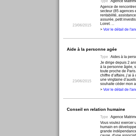
Type :
Agence Matrim
Agence de rencontres
secteur (85 agences en
rentabilité, assistanc
assurée, petit investis
Loiret. ...
23/06/2015
>
Voir le détail de l'
Aide à la personne agée
Type :
Aides à la per
Je dirige depuis 2 an
à la personne âgée, s
toute proche de Paris
chiffre d’affaire, j’ai 
une vingtaine d’auxili
23/06/2015
souhaite céder mon ag
>
Voir le détail de l'
Conseil en relation humaine
Type :
Agence Matrim
Vous voulez exercer 
humain en développem
grande indépendance d
cause, d'une associa