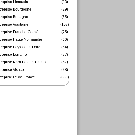
treprise Limousin
(13)
treprise Bourgogne
(29)
treprise Bretagne
(55)
reprise Aquitaine
(107)
treprise Franche-Comté
(25)
treprise Haute Normandie
(30)
reprise Pays-de-la-Loire
(64)
reprise Lorraine
(57)
treprise Nord Pas-de-Calais
(67)
treprise Alsace
(38)
reprise Ile-de-France
(350)