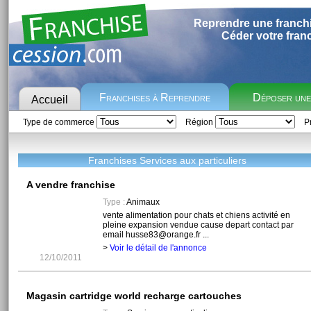
Reprendre une franch
Céder votre fran
Franchises à Reprendre
Déposer un
Accueil
Type de commerce
Région
Pr
Franchises Services aux particuliers
A vendre franchise
Type :
Animaux
vente alimentation pour chats et chiens activité en
pleine expansion vendue cause depart contact par
email husse83@orange.fr ...
>
Voir le détail de l'annonce
12/10/2011
Magasin cartridge world recharge cartouches