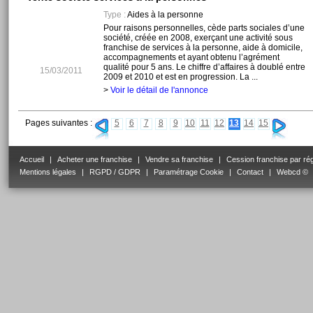
Type :
Aides à la personne
Pour raisons personnelles, cède parts sociales d’une
société, créée en 2008, exerçant une activité sous
franchise de services à la personne, aide à domicile,
accompagnements et ayant obtenu l’agrément
qualité pour 5 ans. Le chiffre d’affaires à doublé entre
15/03/2011
2009 et 2010 et est en progression. La ...
>
Voir le détail de l'annonce
Pages suivantes :
5
6
7
8
9
10
11
12
13
14
15
Accueil
|
Acheter une franchise
|
Vendre sa franchise
|
Cession franchise par ré
Mentions légales
|
RGPD / GDPR
|
Paramétrage Cookie
|
Contact
|
Webcd ©