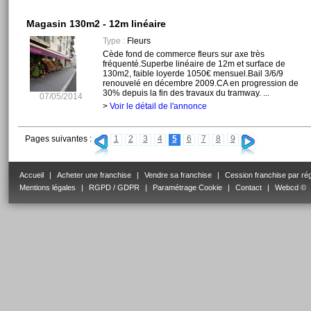
Magasin 130m2 - 12m linéaire
Type :
Fleurs
Cède fond de commerce fleurs sur axe très
fréquenté.Superbe linéaire de 12m et surface de
130m2, faible loyerde 1050€ mensuel.Bail 3/6/9
renouvelé en décembre 2009.CA en progression de
30% depuis la fin des travaux du tramway. ...
07/05/2014
>
Voir le détail de l'annonce
Pages suivantes :
1
2
3
4
5
6
7
8
9
Accueil
|
Acheter une franchise
|
Vendre sa franchise
|
Cession franchise par ré
Mentions légales
|
RGPD / GDPR
|
Paramétrage Cookie
|
Contact
|
Webcd ©