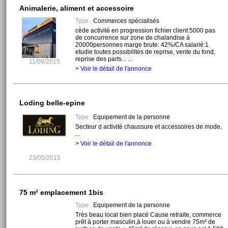
Animalerie, aliment et accessoire
Type :
Commerces spécialisés
cède activité en progression fichier client:5000 pas
de concurrence sur zone de chalandise à
20000personnes marge brute: 42%/CA salarié:1
etudie toutes possibilités de reprise, vente du fond,
reprise des parts... ...
11/08/2015
>
Voir le détail de l'annonce
Loding belle-epine
Type :
Equipement de la personne
Secteur d activité chaussure et accessoires de mode.
...
>
Voir le détail de l'annonce
23/05/2015
75 m² emplacement 1bis
Type :
Equipement de la personne
Très beau local bien placé Cause retraite, commerce
prêt à porter masculin,à louer ou à vendre 75m² de