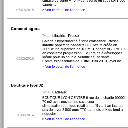
surface de vente + 45m² de réserve en sous sol 1 500
€/mois ...
05/03/2015
>
Voir le détail de l'annonce
Concept agora
Type :
Librairie - Presse
Galerie d'hypermarché à forte croissance. Presse
librairie papeterie cadeaux FDJ. Affaire créée en
2009 d'une superficie de 100m². Concept AGORA. CA
en constante progression. CA librairie à développer.
Idéale pour un couple. Vendue cause santé.
09/02/2015
Commissions totales de 110K€. Bail 2019, loyer de ...
>
Voir le détail de l'annonce
Boutique lyon02
Type :
Cadeaux
BOUTIQUE LYON CENTRE 6 rue de la charité 69002
70 m2 avec mezzanine,cave,cour
climatisation,boutique refait a neuf il y a 1 an face au
prix du loyer 2 500 euro TTC par mois prix du fond a
négocier ...
18/08/2014
>
Voir le détail de l'annonce