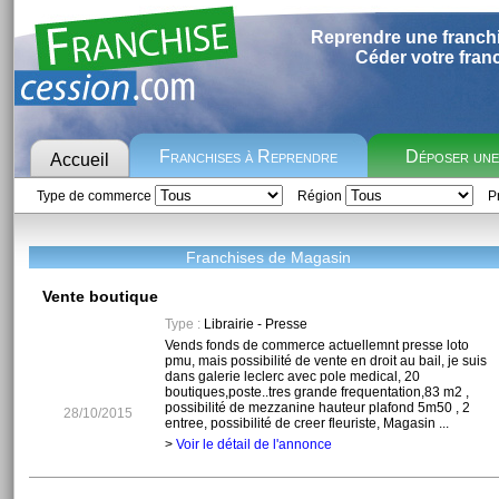
Reprendre une franch
Céder votre fran
Franchises à Reprendre
Déposer un
Accueil
Type de commerce
Région
Pr
Franchises de Magasin
Vente boutique
Type :
Librairie - Presse
Vends fonds de commerce actuellemnt presse loto
pmu, mais possibilité de vente en droit au bail, je suis
dans galerie leclerc avec pole medical, 20
boutiques,poste..tres grande frequentation,83 m2 ,
possibilité de mezzanine hauteur plafond 5m50 , 2
28/10/2015
entree, possibilité de creer fleuriste, Magasin ...
>
Voir le détail de l'annonce