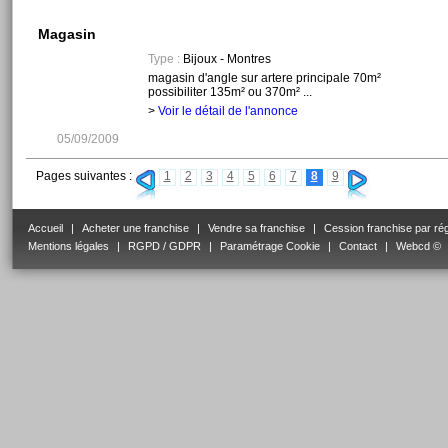
Magasin
Type :
Bijoux - Montres
magasin d'angle sur artere principale 70m²
possibiliter 135m² ou 370m² ...
>
Voir le détail de l'annonce
05/09/2009
Pages suivantes :
1
2
3
4
5
6
7
8
9
Accueil
|
Acheter une franchise
|
Vendre sa franchise
|
Cession franchise par ré
Mentions légales
|
RGPD / GDPR
|
Paramétrage Cookie
|
Contact
|
Webcd ©