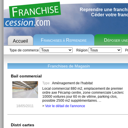
Reprendre une franch
Céder votre fran
Franchises à Reprendre
Déposer un
Accueil
Type de commerce
Région
Pr
Franchises de Magasin
Bail commercial
Type :
Aménagement de l'habitat
Local commercial 880 m2, emplacement de premier
ordre axe Fécamp centre, zone commerciale Leclerc
10000 voitures jour 60 m de vitrine, parking clos,
possible 2500 m2 supplémentaires. ...
18/05/2011
>
Voir le détail de l'annonce
Distri cartes