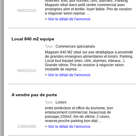
réserves. Elec aux normes, clim, alarmes...Parking.
Magasin situé dans petit centre commercial avec
enseignes alim et textile. loyer faible. Prix de cession
06/02/2010
à négocier selon reprise. ...
>
Voir le détail de l'annonce
Local 840 m2 equipe
Type :
Commerces spécialisés
Magasin 840 M2 situé sur axe stratégique à proximité
de grandes enseignes alimentaires et loisirs. Parking.
Local tout équipé (elec, clim, alarmes, rideaux...).
Grande vitrine. Prix de cession à négocier selon
modalité de reprise. ...
06/02/2010
>
Voir le détail de l'annonce
A vendre pas de porte
Type :
Loisirs
entre prefecture et office du tourisme, bon
emplacement commercial, beaucoup de
passage,150m2, 6m de vitrine; 2 caves,
reserve,proche parking bon état ...
23/09/2009
>
Voir le détail de l'annonce