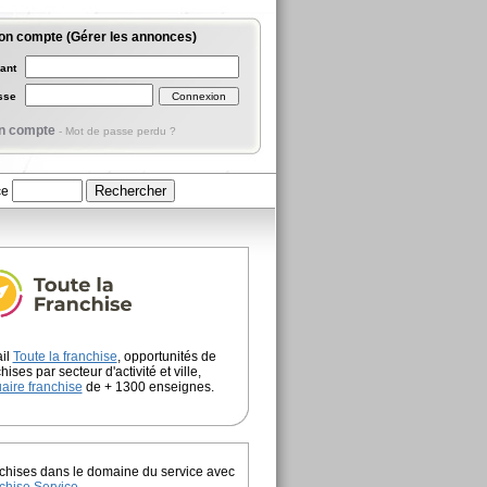
on compte (Gérer les annonces)
iant
asse
n compte
-
Mot de passe perdu ?
ce
ail
Toute la franchise
, opportunités de
hises par secteur d'activité et ville,
aire franchise
de + 1300 enseignes.
chises dans le domaine du service avec