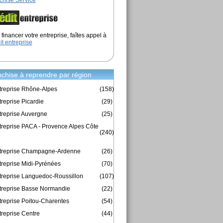
chise Service
financer votre entreprise, faîtes appel à
it entreprise
chise à reprendre par région
treprise Rhône-Alpes
(158)
reprise Picardie
(29)
treprise Auvergne
(25)
treprise PACA - Provence Alpes Côte
(240)
ntreprise Champagne-Ardenne
(26)
treprise Midi-Pyrénées
(70)
treprise Languedoc-Roussillon
(107)
treprise Basse Normandie
(22)
treprise Poitou-Charentes
(54)
treprise Centre
(44)