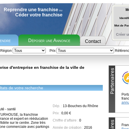
Reprendre une franchise
M
ou
Céder votre franchise
Identif
Mot de P
Créer u
rendre
Déposer une Annonce
Contact
Région
Prix
Référen
ise d'entreprise en franchise de la ville de
tats de votre recherche
Port
franc
annu
Dép. :
13-Bouches du Rhône
uté - santé
Prix :
0,00 €
ATURHOUSE, la franchise
France et expert en rééducation
Chiffre d’affaire :
0
fidèle sur le centre. Zone très
Fran
zone commerciale avec parkings
Année de création :
2016