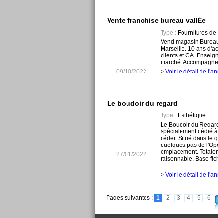
Vente franchise bureau vallÉe
Type :
Fournitures de
Vend magasin Bureau 
Marseille. 10 ans d'ac
clients et CA. Enseig
marché. Accompagneme
09/10/2022
>
Voir le détail de l'
Le boudoir du regard
Type :
Esthétique
Le Boudoir du Regard 
spécialement dédié à 
céder. Situé dans le q
quelques pas de l'Opéra
emplacement. Totalem
27/01/2022
raisonnable. Base fichi
...
>
Voir le détail de l'
Pages suivantes :
1
2
3
4
5
6