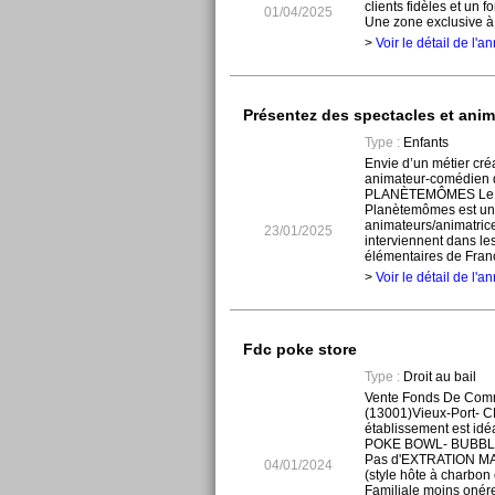
clients fidèles et un 
01/04/2025
Une zone exclusive à M
>
Voir le détail de l'
Présentez des spectacles et anim
Type :
Enfants
Envie d’un métier créa
animateur-comédien 
PLANÈTEMÔMES Le c
Planètemômes est un
animateurs/animatric
23/01/2025
interviennent dans le
élémentaires de France
>
Voir le détail de l'
Fdc poke store
Type :
Droit au bail
Vente Fonds De Comme
(13001)Vieux-Port- 
établissement est id
POKE BOWL- BUBBL
Pas d'EXTRATION M
04/01/2024
(style hôte à charbon
Familiale moins onére