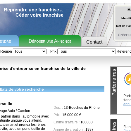
Reprendre une franchise
M
ou
Céder votre franchise
Identif
Mot de P
Créer u
rendre
Déposer une Annonce
Contact
Région
Prix
Référen
ise d'entreprise en franchise de la ville de
tats de votre recherche
Port
franc
seille
annu
Dép. :
13-Bouches du Rhône
yage Auto / Camion
Prix :
15 000,00 €
 patron dans l’automobile avec
tunité unique vous attend.
Chiffre d’affaire :
100000
utosmart et prenez les rênes
Fran
ivité, avec un portefeuille de
Année de création :
1997