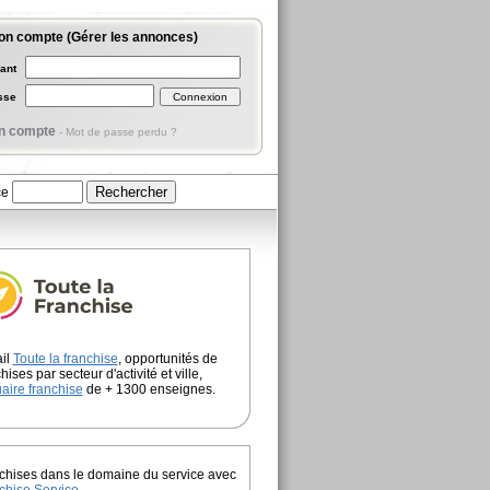
on compte (Gérer les annonces)
iant
asse
n compte
-
Mot de passe perdu ?
ce
ail
Toute la franchise
, opportunités de
hises par secteur d'activité et ville,
aire franchise
de + 1300 enseignes.
chises dans le domaine du service avec