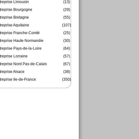
treprise Limousin
(13)
treprise Bourgogne
(29)
treprise Bretagne
(55)
reprise Aquitaine
(107)
treprise Franche-Comté
(25)
treprise Haute Normandie
(30)
reprise Pays-de-la-Loire
(64)
reprise Lorraine
(57)
treprise Nord Pas-de-Calais
(67)
treprise Alsace
(38)
reprise Ile-de-France
(350)