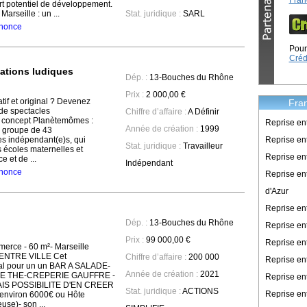
Fran
fort potentiel de développement.
arseille : un ...
Stat. juridique :
SARL
annonce
Pour 
Créd
ations ludiques
Dép. :
13-Bouches du Rhône
Prix :
2 000,00 €
tif et original ? Devenez
Fran
de spectacles
Chiffre d’affaire :
A Définir
oncept Planètemômes :
Reprise en
Année de création :
1999
 groupe de 43
Reprise ent
es indépendant(e)s, qui
Stat. juridique :
Travailleur
s écoles maternelles et
Reprise en
 et de ...
Indépendant
annonce
Reprise en
d'Azur
Reprise e
Dép. :
13-Bouches du Rhône
Reprise en
Prix :
99 000,00 €
Reprise en
rce - 60 m²- Marseille
CENTRE VILLE Cet
Chiffre d’affaire :
200 000
Reprise en
éal pour un un BAR A SALADE-
Année de création :
2021
E THE-CREPERIE GAUFFRE -
Reprise en
AIS POSSIBILITE D'EN CREER
Stat. juridique :
ACTIONS
Reprise en
 environ 6000€ ou Hôte
use)- son ...