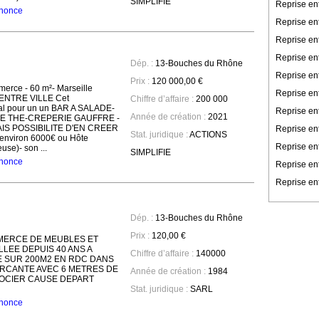
SIMPLIFIE
Reprise en
annonce
Reprise en
Reprise en
Reprise ent
Dép. :
13-Bouches du Rhône
Reprise en
Prix :
120 000,00 €
rce - 60 m²- Marseille
Reprise en
CENTRE VILLE Cet
Chiffre d’affaire :
200 000
éal pour un un BAR A SALADE-
Reprise ent
Année de création :
2021
E THE-CREPERIE GAUFFRE -
AIS POSSIBILITE D'EN CREER
Reprise ent
Stat. juridique :
ACTIONS
 environ 6000€ ou Hôte
Reprise en
use)- son ...
SIMPLIFIE
annonce
Reprise en
Reprise ent
Dép. :
13-Bouches du Rhône
Prix :
120,00 €
MERCE DE MEUBLES ET
LEE DEPUIS 40 ANS A
Chiffre d’affaire :
140000
 SUR 200M2 EN RDC DANS
RCANTE AVEC 6 METRES DE
Année de création :
1984
GOCIER CAUSE DEPART
Stat. juridique :
SARL
annonce