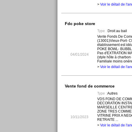
>
Voir le détail de l'
Fdc poke store
Type :
Droit au bail
Vente Fonds De Comme
(13001)Vieux-Port- 
établissement est id
POKE BOWL- BUBBL
Pas d'EXTRATION M
04/01/2024
(style hôte à charbon
Familiale moins onére
>
Voir le détail de l'
Vente fond de commerce
Type :
Autres
VDS FOND DE COM
DECORATION INSTAL
MARSEILLE CENTRE
ZONE TRES COMME
VITRINE PRIX A NE
10/11/2023
RETRAITE ...
>
Voir le détail de l'