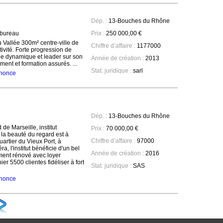
Dép. :
13-Bouches du Rhône
 bureau
Prix :
250 000,00 €
Vallée 300m² centre-ville de
Chiffre d’affaire :
1177000
tivité. Forte progression de
ne dynamique et leader sur son
Année de création :
2013
nt et formation assurés. ...
Stat. juridique :
sarl
annonce
Dép. :
13-Bouches du Rhône
de Marseille, institut
Prix :
70 000,00 €
la beauté du regard est à
Chiffre d’affaire :
97000
uartier du Vieux Port, à
, l'institut bénéficie d'un bel
Année de création :
2016
ent rénové avec loyer
er 5500 clientes fidéliser à fort
Stat. juridique :
SAS
annonce