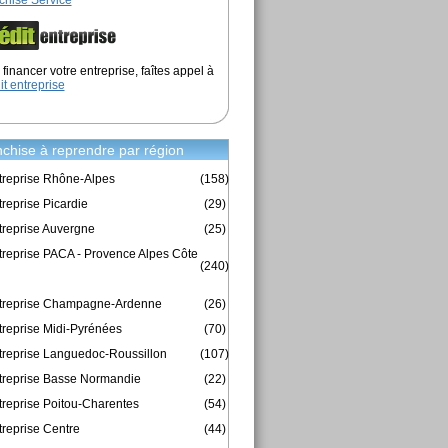
chise Service
financer votre entreprise, faîtes appel à
it entreprise
chise à reprendre par région
treprise Rhône-Alpes
(158)
reprise Picardie
(29)
treprise Auvergne
(25)
treprise PACA - Provence Alpes Côte
(240)
ntreprise Champagne-Ardenne
(26)
treprise Midi-Pyrénées
(70)
treprise Languedoc-Roussillon
(107)
treprise Basse Normandie
(22)
treprise Poitou-Charentes
(54)
treprise Centre
(44)