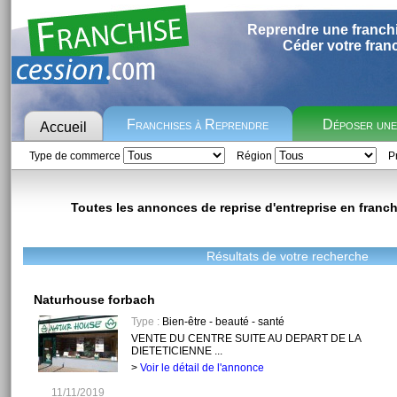
Reprendre une franch
Céder votre fran
Franchises à Reprendre
Déposer un
Accueil
Type de commerce
Région
Pr
Toutes les annonces de reprise d'entreprise en franch
Résultats de votre recherche
Naturhouse forbach
Type :
Bien-être - beauté - santé
VENTE DU CENTRE SUITE AU DEPART DE LA
DIETETICIENNE ...
>
Voir le détail de l'annonce
11/11/2019