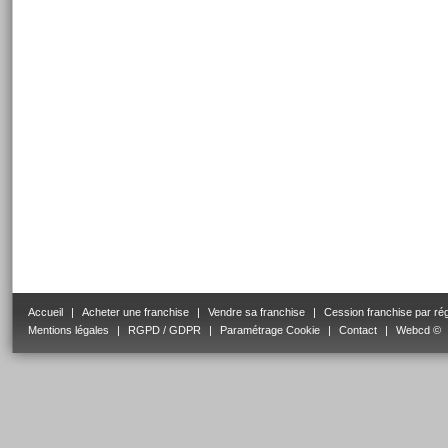
Accueil
|
Acheter une franchise
|
Vendre sa franchise
|
Cession franchise par ré
Mentions légales
|
RGPD / GDPR
|
Paramétrage Cookie
|
Contact
|
Webcd ©