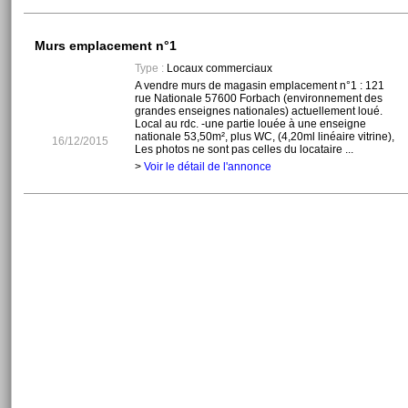
Murs emplacement n°1
Type :
Locaux commerciaux
A vendre murs de magasin emplacement n°1 : 121
rue Nationale 57600 Forbach (environnement des
grandes enseignes nationales) actuellement loué.
Local au rdc. -une partie louée à une enseigne
nationale 53,50m², plus WC, (4,20ml linéaire vitrine),
16/12/2015
Les photos ne sont pas celles du locataire ...
>
Voir le détail de l'annonce