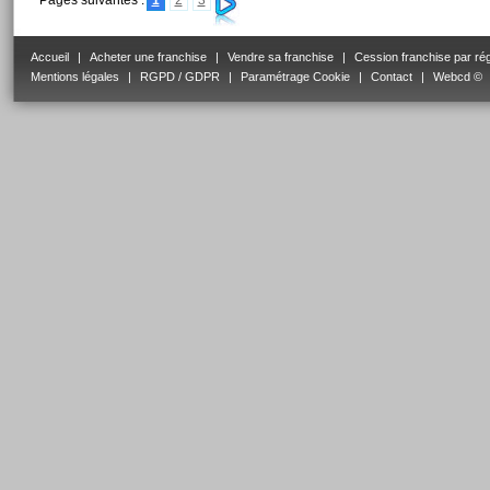
Pages suivantes :
1
2
3
Accueil
|
Acheter une franchise
|
Vendre sa franchise
|
Cession franchise par ré
Mentions légales
|
RGPD / GDPR
|
Paramétrage Cookie
|
Contact
|
Webcd ©