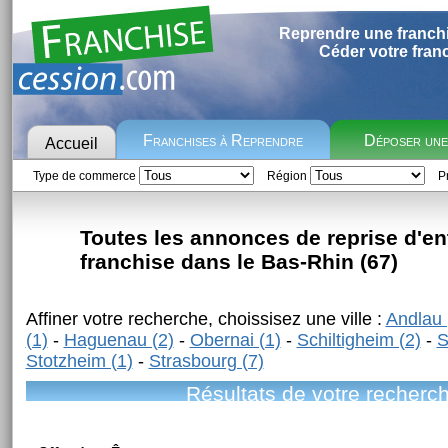
Reprendre une franch
Céder votre fran
Franchises à Reprendre
Déposer un
Accueil
Type de commerce
Région
Pr
Toutes les annonces de reprise d'en
franchise dans le Bas-Rhin (67)
Affiner votre recherche, choissisez une ville :
Andlau 
(1)
-
Haguenau (2)
-
Obernai (1)
-
Schiltigheim (2)
-
S
Stotzheim (1)
-
Strasbourg (7)
Résultats de votre recherc