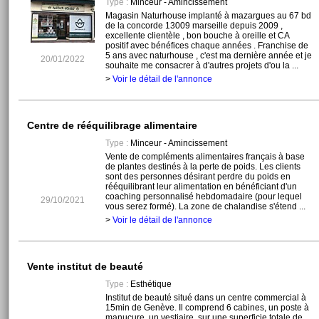
Type :
Minceur - Amincissement
Magasin Naturhouse implanté à mazargues au 67 bd
de la concorde 13009 marseille depuis 2009 ,
excellente clientèle , bon bouche à oreille et CA
positif avec bénéfices chaque années . Franchise de
5 ans avec naturhouse , c'est ma dernière année et je
20/01/2022
souhaite me consacrer à d'autres projets d'ou la ...
>
Voir le détail de l'annonce
Centre de rééquilibrage alimentaire
Type :
Minceur - Amincissement
Vente de compléments alimentaires français à base
de plantes destinés à la perte de poids. Les clients
sont des personnes désirant perdre du poids en
rééquilibrant leur alimentation en bénéficiant d'un
coaching personnalisé hebdomadaire (pour lequel
29/10/2021
vous serez formé). La zone de chalandise s'étend ...
>
Voir le détail de l'annonce
Vente institut de beauté
Type :
Esthétique
Institut de beauté situé dans un centre commercial à
15min de Genève. Il comprend 6 cabines, un poste à
manucure, un vestiaire, sur une superficie totale de