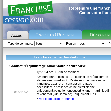
Reprendre une franch
Céder votre fran
Franchises à Reprendre
Déposer un
Accueil
Type de commerce
Région
Pr
Franchises Santé-Beauté-Forme
Cabinet rééquilibrage alimentaire naturhouse
Type :
Minceur - Amincissement
A vendre parts sociales d'un cabinet de rééquilibrage
alimentaire ouvert en 2015. Au sein d'un réseau de
franchise. Cabinet en conception "Village"
nécessitant la présence d'une diététicienne
uniquement. Actuellement ouvert le lundi, mardi, jeudi
08/04/2022
et vendredi (28h/semaine) uniquement. Ces ...
>
Voir le détail de l'annonce