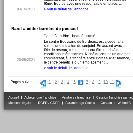
65m². Equipe avec une responsable en place. ...
03/10/2021
>
Voir le détail de l'annonce
Rare! a céder barrière de pessac!
Type :
Bien-être - beauté - santé
Le centre Bodysano de Bordeaux est à céder à la
suite d'une mutation de conjoint. En accord avec la
tête de réseau, ce centre pourra être repris à des
conditions intéressantes. Niché au cœur d'un quartier
commerçant, à la frontière entre Bordeaux et Talence,
28/09/2021
le centre bénéficie d’un emplacement ...
>
Voir le détail de l'annonce
Pages suivantes :
1
2
3
4
5
6
7
8
9
10
11
Accueil
|
Acheter une franchise
|
Vendre sa franchise
|
Cession franchise par ré
Mentions légales
|
RGPD / GDPR
|
Paramétrage Cookie
|
Contact
|
Webcd ©