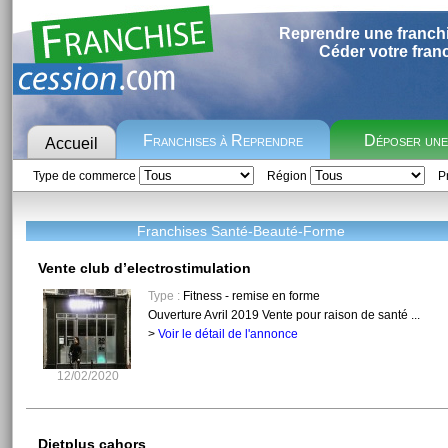
Reprendre une franch
Céder votre fran
Franchises à Reprendre
Déposer un
Accueil
Type de commerce
Région
Pr
Franchises Santé-Beauté-Forme
Vente club d’electrostimulation
Type :
Fitness - remise en forme
Ouverture Avril 2019 Vente pour raison de santé ...
>
Voir le détail de l'annonce
12/02/2020
Dietplus cahors