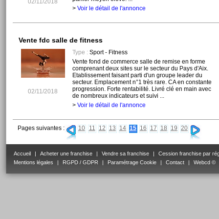
02/11/2018
>
Voir le détail de l'annonce
Vente fdc salle de fitness
Type :
Sport - Fitness
Vente fond de commerce salle de remise en forme
comprenant deux sites sur le secteur du Pays d'Aix.
Etablissement faisant parti d'un groupe leader du
secteur. Emplacement n°1 très rare. CA en constante
progression. Forte rentabilité. Livré clé en main avec
02/11/2018
de nombreux indicateurs et suivi ...
>
Voir le détail de l'annonce
Pages suivantes :
10
11
12
13
14
15
16
17
18
19
20
Accueil
|
Acheter une franchise
|
Vendre sa franchise
|
Cession franchise par ré
Mentions légales
|
RGPD / GDPR
|
Paramétrage Cookie
|
Contact
|
Webcd ©