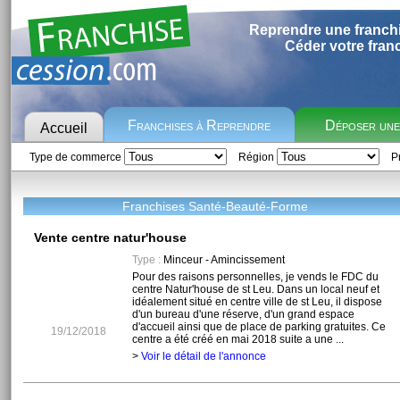
Reprendre une franch
Céder votre fran
Franchises à Reprendre
Déposer un
Accueil
Type de commerce
Région
Pr
Franchises Santé-Beauté-Forme
Vente centre natur'house
Type :
Minceur - Amincissement
Pour des raisons personnelles, je vends le FDC du
centre Natur'house de st Leu. Dans un local neuf et
idéalement situé en centre ville de st Leu, il dispose
d'un bureau d'une réserve, d'un grand espace
d'accueil ainsi que de place de parking gratuites. Ce
19/12/2018
centre a été créé en mai 2018 suite a une ...
>
Voir le détail de l'annonce