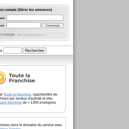
on compte (Gérer les annonces)
iant
asse
n compte
-
Mot de passe perdu ?
ce
ail
Toute la franchise
, opportunités de
hises par secteur d'activité et ville,
aire franchise
de + 1300 enseignes.
chises dans le domaine du service avec