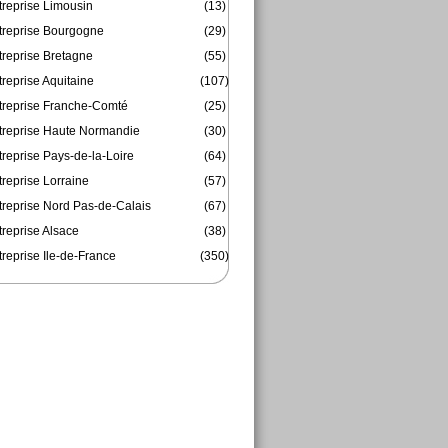
treprise Limousin
(13)
treprise Bourgogne
(29)
treprise Bretagne
(55)
reprise Aquitaine
(107)
treprise Franche-Comté
(25)
treprise Haute Normandie
(30)
reprise Pays-de-la-Loire
(64)
reprise Lorraine
(57)
treprise Nord Pas-de-Calais
(67)
treprise Alsace
(38)
reprise Ile-de-France
(350)