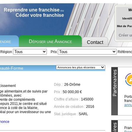
Reprendre une franchise
M
ou
Céder votre franchise
Identif
Mot de P
Créer u
rendre
Déposer une Annonce
Contact
Région
Prix
Référen
eauté-Forme
Dép. :
26-Drôme
cissement
e alimentaire,et de suivis par
Prix :
50 000,00 €
plômées, avec
Port
Chiffre d’affaire :
145000
vente de compléments
franc
epuis 2011,le centre est situé
annu
Année de création :
2016
ence à coté de la Mairie,
Idéal pour un investisseur ou une
Stat. juridique :
SARL
annonce
Fran