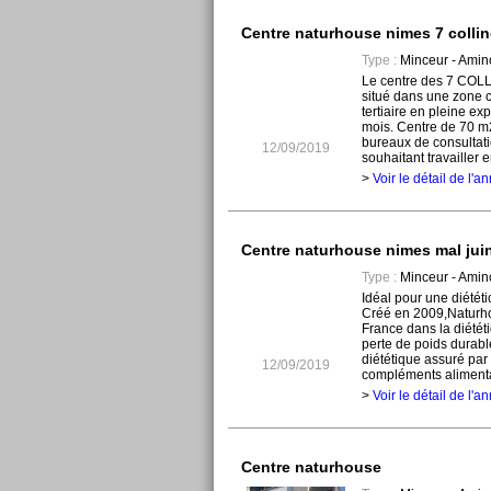
Centre naturhouse nimes 7 colli
Type :
Minceur - Amin
Le centre des 7 COLL
situé dans une zone 
tertiaire en pleine ex
mois. Centre de 70 m2
bureaux de consultati
12/09/2019
souhaitant travailler 
>
Voir le détail de l'
Centre naturhouse nimes mal jui
Type :
Minceur - Amin
Idéal pour une diététi
Créé en 2009,Naturho
France dans la diététi
perte de poids durabl
diététique assuré par 
12/09/2019
compléments alimentai
>
Voir le détail de l'
Centre naturhouse