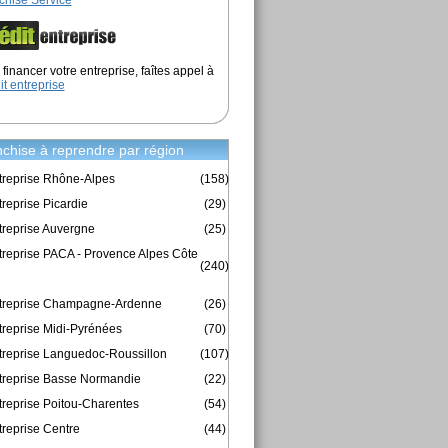
chise Service
financer votre entreprise, faîtes appel à
it entreprise
chise à reprendre par région
treprise Rhône-Alpes
(158)
reprise Picardie
(29)
treprise Auvergne
(25)
treprise PACA - Provence Alpes Côte
(240)
ntreprise Champagne-Ardenne
(26)
treprise Midi-Pyrénées
(70)
treprise Languedoc-Roussillon
(107)
treprise Basse Normandie
(22)
treprise Poitou-Charentes
(54)
treprise Centre
(44)