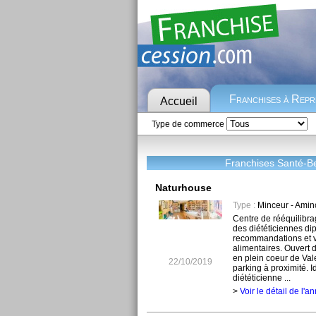
Franchises à Rep
Accueil
Type de commerce
Franchises Santé-B
Naturhouse
Type :
Minceur - Amin
Centre de rééquilibrag
des diététiciennes di
recommandations et 
alimentaires. Ouvert d
en plein coeur de Val
22/10/2019
parking à proximité. 
diététicienne ...
>
Voir le détail de l'