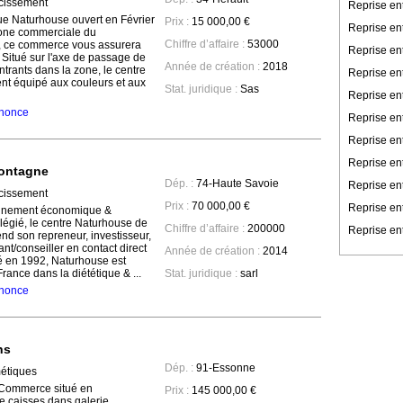
cissement
Reprise en
ue Naturhouse ouvert en Février
Prix :
15 000,00 €
Reprise en
zone commerciale du
Chiffre d’affaire :
53000
 ce commerce vous assurera
Reprise en
. Situé sur l'axe de passage de
Année de création :
2018
trants dans la zone, le centre
Reprise ent
nt équipé aux couleurs et aux
Stat. juridique :
Sas
Reprise en
annonce
Reprise en
Reprise ent
Reprise ent
montagne
Dép. :
74-Haute Savoie
Reprise en
cissement
Prix :
70 000,00 €
Reprise en
onnement économique &
légié, le centre Naturhouse de
Chiffre d’affaire :
200000
Reprise ent
nd son repreneur, investisseur,
ant/conseiller en contact direct
Année de création :
2014
éé en 1992, Naturhouse est
rance dans la diététique & ...
Stat. juridique :
sarl
annonce
ns
Dép. :
91-Essonne
étiques
 Commerce situé en
Prix :
145 000,00 €
 caisses dans galerie