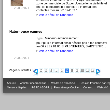
centre est idéalement situé au Pays Basque dans la
zone commerciale de Super U, excellente visibilité et
pas de concurrence. Pour plus d'informations
25/03/2021
contactez moi au 0616241627 ...
>
Voir le détail de l'annonce
Naturhouse cannes
Type :
Minceur - Amincissement
pour plus d informations n hésitez pas a me contacter
au 06 21 82 81 01 SI PAS SERIEUX, S ABSTENIR ...
>
Voir le détail de l'annonce
23/03/2021
Pages suivantes :
2
3
4
5
6
7
8
9
10
11
12
Accueil
|
Acheter une franchise
|
Vendre sa franchise
|
Cession franchise par ré
Mentions légales
|
RGPD / GDPR
|
Paramétrage Cookie
|
Contact
|
Webcd ©