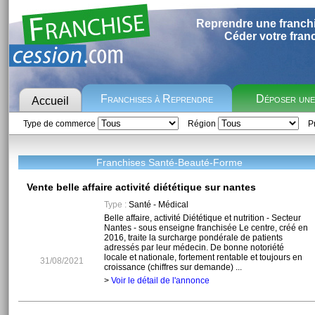
Reprendre une franch
Céder votre fran
Franchises à Reprendre
Déposer un
Accueil
Type de commerce
Région
Pr
Franchises Santé-Beauté-Forme
Vente belle affaire activité diététique sur nantes
Type :
Santé - Médical
Belle affaire, activité Diététique et nutrition - Secteur
Nantes - sous enseigne franchisée Le centre, créé en
2016, traite la surcharge pondérale de patients
adressés par leur médecin. De bonne notoriété
locale et nationale, fortement rentable et toujours en
31/08/2021
croissance (chiffres sur demande) ...
>
Voir le détail de l'annonce