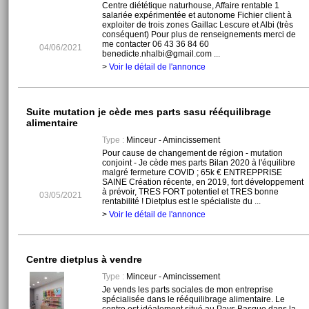
Centre diététique naturhouse, Affaire rentable 1
salariée expérimentée et autonome Fichier client à
exploiter de trois zones Gaillac Lescure et Albi (très
conséquent) Pour plus de renseignements merci de
me contacter 06 43 36 84 60
04/06/2021
benedicte.nhalbi@gmail.com ...
>
Voir le détail de l'annonce
Suite mutation je cède mes parts sasu rééquilibrage
alimentaire
Type :
Minceur - Amincissement
Pour cause de changement de région - mutation
conjoint - Je cède mes parts Bilan 2020 à l'équilibre
malgré fermeture COVID ; 65k € ENTREPPRISE
SAINE Création récente, en 2019, fort développement
à prévoir, TRES FORT potentiel et TRES bonne
03/05/2021
rentabilité ! Dietplus est le spécialiste du ...
>
Voir le détail de l'annonce
Centre dietplus à vendre
Type :
Minceur - Amincissement
Je vends les parts sociales de mon entreprise
spécialisée dans le rééquilibrage alimentaire. Le