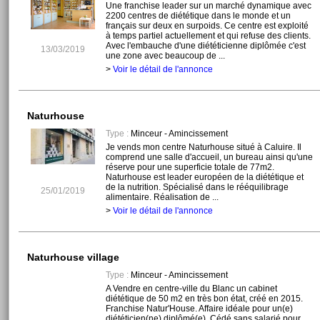
Une franchise leader sur un marché dynamique avec
2200 centres de diététique dans le monde et un
français sur deux en surpoids. Ce centre est exploité
à temps partiel actuellement et qui refuse des clients.
Avec l'embauche d'une diététicienne diplômée c'est
13/03/2019
une zone avec beaucoup de ...
>
Voir le détail de l'annonce
Naturhouse
Type :
Minceur - Amincissement
Je vends mon centre Naturhouse situé à Caluire. Il
comprend une salle d'accueil, un bureau ainsi qu'une
réserve pour une superficie totale de 77m2.
Naturhouse est leader européen de la diététique et
de la nutrition. Spécialisé dans le rééquilibrage
25/01/2019
alimentaire. Réalisation de ...
>
Voir le détail de l'annonce
Naturhouse village
Type :
Minceur - Amincissement
A Vendre en centre-ville du Blanc un cabinet
diététique de 50 m2 en très bon état, créé en 2015.
Franchise Natur'House. Affaire idéale pour un(e)
diététicien(ne) diplômé(e). Cédé sans salarié pour