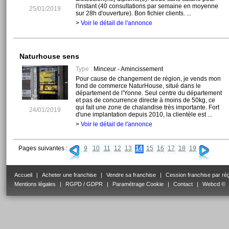
l'instant (40 consultations par semaine en moyenne
25/01/2019
sur 28h d'ouverture). Bon fichier clients. ...
>
Voir le détail de l'annonce
Naturhouse sens
Type :
Minceur - Amincissement
Pour cause de changement de région, je vends mon
fond de commerce NaturHouse, situé dans le
département de l'Yonne. Seul centre du département
et pas de concurrence directe à moins de 50kg, ce
qui fait une zone de chalandise très importante. Fort
24/01/2019
d'une implantation depuis 2010, la clientèle est ...
>
Voir le détail de l'annonce
Pages suivantes :
9
10
11
12
13
14
15
16
17
18
19
Accueil
|
Acheter une franchise
|
Vendre sa franchise
|
Cession franchise par ré
Mentions légales
|
RGPD / GDPR
|
Paramétrage Cookie
|
Contact
|
Webcd ©