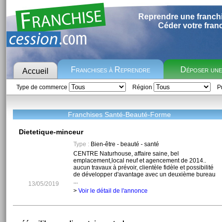
Reprendre une franch
Céder votre fran
Franchises à Reprendre
Déposer un
Accueil
Type de commerce
Région
Pr
Franchises Santé-Beauté-Forme
Dietetique-minceur
Type :
Bien-être - beauté - santé
CENTRE Naturhouse, affaire saine, bel
emplacement,local neuf et agencement de 2014..
aucun travaux à prévoir, clientèle fidèle et possibilité
de développer d'avantage avec un deuxième bureau
...
13/05/2019
>
Voir le détail de l'annonce