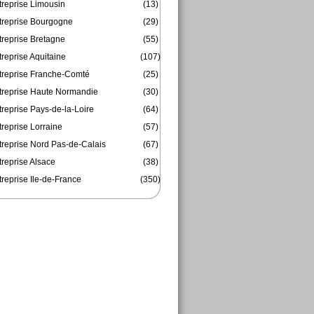
treprise Limousin
(13)
treprise Bourgogne
(29)
treprise Bretagne
(55)
reprise Aquitaine
(107)
treprise Franche-Comté
(25)
treprise Haute Normandie
(30)
reprise Pays-de-la-Loire
(64)
reprise Lorraine
(57)
treprise Nord Pas-de-Calais
(67)
treprise Alsace
(38)
reprise Ile-de-France
(350)