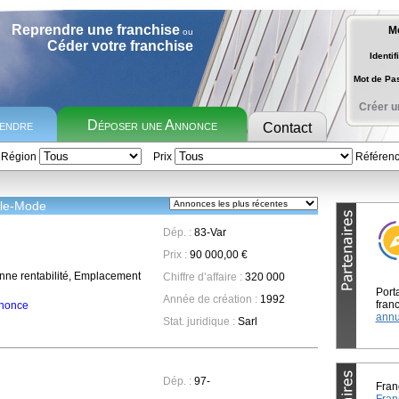
Reprendre une franchise
M
ou
Céder votre franchise
Identif
Mot de P
Créer u
rendre
Déposer une Annonce
Contact
Région
Prix
Référen
ile-Mode
Dép. :
83-Var
Prix :
90 000,00 €
onne rentabilité, Emplacement
Chiffre d’affaire :
320 000
Port
Année de création :
1992
franc
annonce
annu
Stat. juridique :
Sarl
Dép. :
97-
Fran