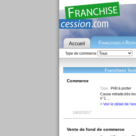
Franchises à Rep
Accueil
Type de commerce
Franchises Text
Commerce
Type :
Prêt à porter
Cause retraite,très b
n°1 ...
>
Voir le détail de l'
19/02/2017
Vente de fond de commerce