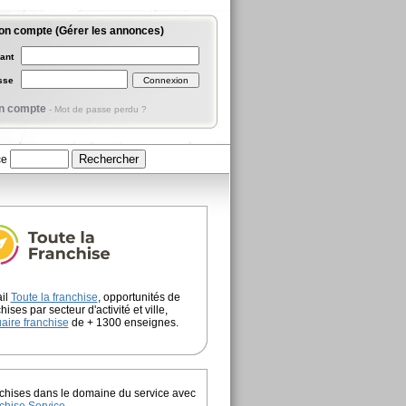
on compte (Gérer les annonces)
iant
asse
n compte
-
Mot de passe perdu ?
ce
ail
Toute la franchise
, opportunités de
hises par secteur d'activité et ville,
aire franchise
de + 1300 enseignes.
chises dans le domaine du service avec