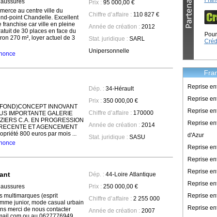
Fran
haussures
Prix :
95 000,00 €
erce au centre ville du
Chiffre d’affaire :
110 827 €
nd-point Chandelle. Excellent
 franchise car ville en pleine
Année de création :
2012
atuit de 30 places en face du
Pour 
ron 270 m², loyer actuel de 3
Stat. juridique :
SARL
Créd
Unipersonnelle
annonce
Fran
Reprise en
Dép. :
34-Hérault
Reprise ent
Prix :
350 000,00 €
 FOND)CONCEPT INNOVANT
Reprise en
Chiffre d’affaire :
170000
LUS IMPORTANTE GALERIE
IERS C.A. EN PROGRESSION
Reprise en
Année de création :
2014
 RECENTE ET AGENCEMENT
riété 800 euros par mois ...
d'Azur
Stat. juridique :
SASU
annonce
Reprise e
Reprise en
Reprise en
ant
Dép. :
44-Loire Atlantique
Reprise en
haussures
Prix :
250 000,00 €
Reprise en
 multimarques (esprit
Chiffre d’affaire :
2 255 000
mme junior, mode casual urbain
Reprise en
ons merci de nous contacter
Année de création :
2007
ail.com ou au 0627776949 ...