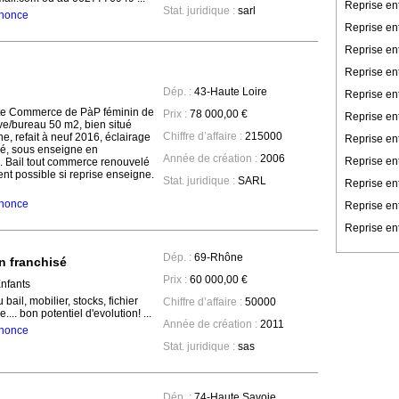
Reprise en
Stat. juridique :
sarl
annonce
Reprise en
Reprise en
Reprise ent
Dép. :
43-Haute Loire
Reprise en
ite Commerce de PàP féminin de
Prix :
78 000,00 €
Reprise en
ve/bureau 50 m2, bien situé
Chiffre d’affaire :
215000
e, refait à neuf 2016, éclairage
Reprise ent
sé, sous enseigne en
Année de création :
2006
Reprise ent
n. Bail tout commerce renouvelé
 possible si reprise enseigne.
Stat. juridique :
SARL
Reprise en
annonce
Reprise en
Reprise ent
Dép. :
69-Rhône
 franchisé
Prix :
60 000,00 €
Enfants
 bail, mobilier, stocks, fichier
Chiffre d’affaire :
50000
.... bon potentiel d'evolution! ...
Année de création :
2011
annonce
Stat. juridique :
sas
Dép. :
74-Haute Savoie