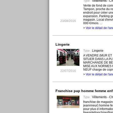
Type :
Vêtements - C
Vente de fond de comm
Tampon, proche du ro
endroit pour créer une
expansion. Parking gr
magasin. Local d'envi
23/08/2016
000 €/mois. ...
>
Voir le détail de l'
Lingerie
Type :
Lingerie
A VENDRE (MUR ET
SITUER DANS LA P
MARCHANDE DE BEZ
MISE AUX NORMES
NEUF charge de coprop
22/07/2016
>
Voir le détail de l'
Franchise pap homme femme enf
Type :
Vêtements - C
franchise de magasins
jeannneur) homme fe
pour plus d informati
freesidefranchise@gm