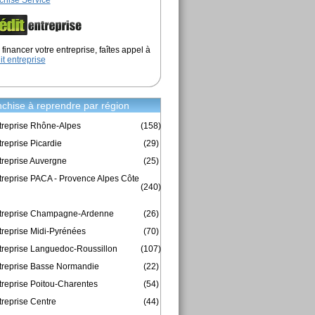
chise Service
financer votre entreprise, faîtes appel à
it entreprise
chise à reprendre par région
treprise Rhône-Alpes
(158)
reprise Picardie
(29)
treprise Auvergne
(25)
treprise PACA - Provence Alpes Côte
(240)
ntreprise Champagne-Ardenne
(26)
treprise Midi-Pyrénées
(70)
treprise Languedoc-Roussillon
(107)
treprise Basse Normandie
(22)
treprise Poitou-Charentes
(54)
treprise Centre
(44)