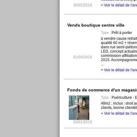
30/05/2016
>
Voir le détail de l'
Vends boutique centre ville
Type :
Prêt à porter
à vendre cause retra
qualité 60 m2 + réser
dans rue semi-piétonn
LED, concept actuali
commission-affiliatio
01/04/2016
2015. Accompagnement
...
>
Voir le détail de l'
Fonds de commerce d'un magasin
Type :
Puériculture - 
48m2 ; inclus : droit au
clients, bonne clientèle
>
Voir le détail de l'
29/01/2016