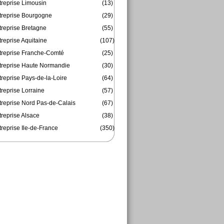
treprise Limousin
(13)
treprise Bourgogne
(29)
treprise Bretagne
(55)
reprise Aquitaine
(107)
treprise Franche-Comté
(25)
treprise Haute Normandie
(30)
reprise Pays-de-la-Loire
(64)
reprise Lorraine
(57)
treprise Nord Pas-de-Calais
(67)
treprise Alsace
(38)
reprise Ile-de-France
(350)