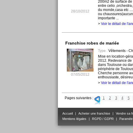
200m2 de surface de v
entre celio ,orchestr
du monde,casa etc ...
28/10/2012
ou chaussures(aucun
importante ...
>
Voir le détail de l'
Franchise robes de mariée
Type :
Vêtements - C
Mise en location-géra
2012. Redevance de 7
dans Toulouse ou d
périphérie de Toulouse
Cherche personne avec
07/05/2012
enthousiaste, désireuse
>
Voir le détail de l'
Pages suivantes :
1
2
3
4
5
Accueil
|
Acheter une franchise
|
Vendre sa f
Mentions légales
|
RGPD / GDPR
|
Paramétr