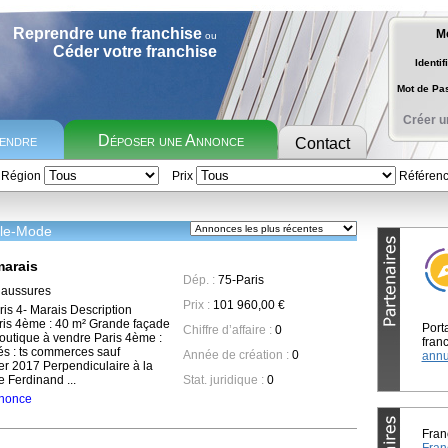
Reprendre une franchise
M
ou
Céder votre franchise
Identif
Mot de P
Créer u
rendre
Déposer une Annonce
Contact
Région
Prix
Référen
ile-Mode
marais
Dép. :
75-Paris
haussures
Prix :
101 960,00 €
is 4- Marais Description
ris 4ème : 40 m² Grande façade
Port
Chiffre d’affaire :
0
outique à vendre Paris 4ème :
franc
tés : ts commerces sauf
Année de création :
0
annu
ier 2017 Perpendiculaire à la
e Ferdinand ...
Stat. juridique :
0
annonce
Fran