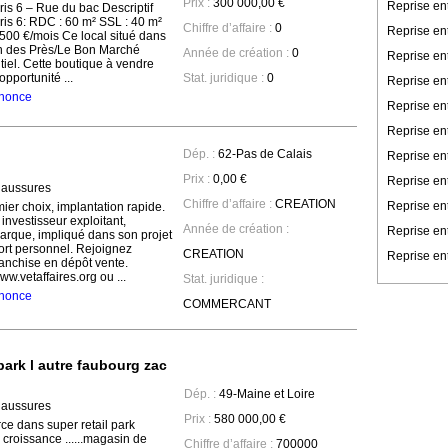
Prix :
300 000,00 €
Reprise en
is 6 – Rue du bac Descriptif
is 6: RDC : 60 m² SSL : 40 m²
Chiffre d’affaire :
0
Reprise en
1 500 €/mois Ce local situé dans
in des Près/Le Bon Marché
Année de création :
0
Reprise en
tiel. Cette boutique à vendre
opportunité ...
Stat. juridique :
0
Reprise ent
annonce
Reprise en
Reprise en
Dép. :
62-Pas de Calais
Reprise ent
Prix :
0,00 €
Reprise ent
haussures
Chiffre d’affaire :
CREATION
Reprise en
er choix, implantation rapide.
nvestisseur exploitant,
Année de création :
Reprise en
rque, impliqué dans son projet
ort personnel. Rejoignez
CREATION
Reprise ent
ranchise en dépôt vente.
ww.vetaffaires.org ou ...
Stat. juridique :
annonce
COMMERCANT
park l autre faubourg zac
Dép. :
49-Maine et Loire
haussures
Prix :
580 000,00 €
e dans super retail park
croissance ......magasin de
Chiffre d’affaire :
700000