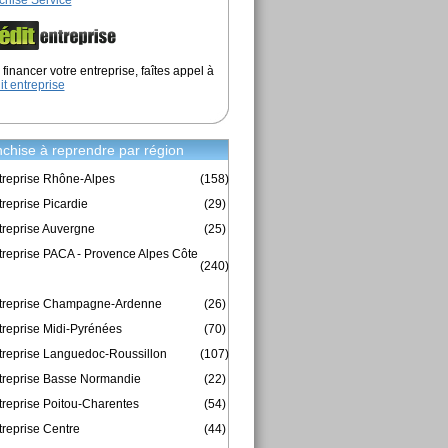
chise Service
financer votre entreprise, faîtes appel à
it entreprise
chise à reprendre par région
treprise Rhône-Alpes
(158)
reprise Picardie
(29)
treprise Auvergne
(25)
treprise PACA - Provence Alpes Côte
(240)
ntreprise Champagne-Ardenne
(26)
treprise Midi-Pyrénées
(70)
treprise Languedoc-Roussillon
(107)
treprise Basse Normandie
(22)
treprise Poitou-Charentes
(54)
treprise Centre
(44)