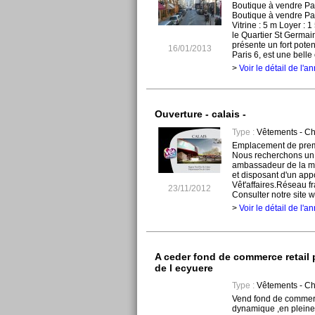
Boutique à vendre Par
Boutique à vendre Par
Vitrine : 5 m Loyer : 
le Quartier St Germa
présente un fort poten
16/01/2013
Paris 6, est une belle 
>
Voir le détail de l'
Ouverture - calais -
Type :
Vêtements - C
Emplacement de premi
Nous recherchons un i
ambassadeur de la ma
et disposant d'un app
Vêt'affaires.Réseau f
23/11/2012
Consulter notre site w
>
Voir le détail de l'
A ceder fond de commerce retail 
de l ecyuere
Type :
Vêtements - C
Vend fond de commerc
dynamique ,en pleine 