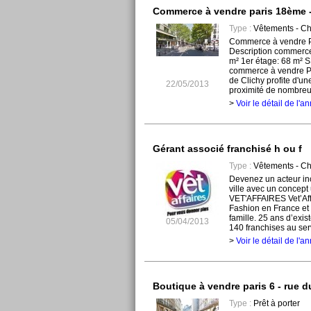
Commerce à vendre paris 18ème -
Type :
Vêtements - C
Commerce à vendre P
Description commerce
m² 1er étage: 68 m² S
commerce à vendre Pa
de Clichy profite d'une 
22/05/2013
proximité de nombreu
>
Voir le détail de l'
Gérant associé franchisé h ou f
Type :
Vêtements - C
Devenez un acteur inc
ville avec un concept 
VET'AFFAIRES Vet’Affa
Fashion en France et d
famille. 25 ans d’exi
05/04/2013
140 franchises au servi
>
Voir le détail de l'
Boutique à vendre paris 6 - rue d
Type :
Prêt à porter