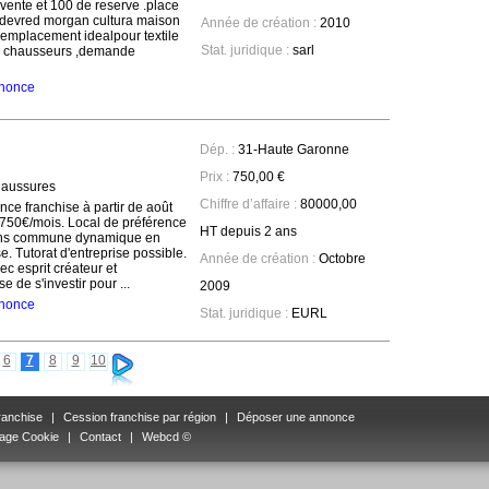
ente et 100 de reserve .place
a,devred morgan cultura maison
Année de création :
2010
.emplacement idealpour textile
Stat. juridique :
sarl
 chausseurs ,demande
annonce
Dép. :
31-Haute Garonne
Prix :
750,00 €
haussures
Chiffre d’affaire :
80000,00
nce franchise à partir de août
50€/mois. Local de préférence
HT depuis 2 ans
ans commune dynamique en
. Tutorat d'entreprise possible.
Année de création :
Octobre
 esprit créateur et
 de s'investir pour ...
2009
annonce
Stat. juridique :
EURL
6
7
8
9
10
ranchise
|
Cession franchise par région
|
Déposer une annonce
age Cookie
|
Contact
|
Webcd ©