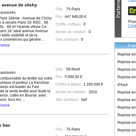
Fran
 avenue de clichy
Dép. :
75-Paris
haussures
Prix :
447 840,00 €
aris 18ème - Avenue de Clichy
Pour 
 à vendre Paris 18: RDC : 68
Chiffre d’affaire :
0
Créd
SL : 68 m² Grande vitrine Ce
ris 18, situé avenue Avenue
Année de création :
0
belle visibilité et de la
x commerces qui génère ...
Stat. juridique :
0
Fran
annonce
Reprise en
Reprise ent
Dép. :
59-Nord
Reprise en
haussures
Prix :
5 000,00 €
Reprise en
ontournable du textile sur votre
unique et porteur La franchise
Chiffre d’affaire :
1 200 000 €
d'Azur
ires est leader du Fast
e la vente textile pour toute la
Année de création :
2010
Reprise e
stence, cotée en Bourse, avec
ce, tous les ...
Stat. juridique :
sarl
Reprise en
annonce
Reprise en
Reprise en
Reprise en
u bac
Dép. :
75-Paris
Reprise en