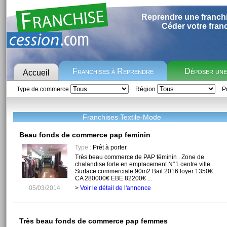
Reprendre une franch
Céder votre fran
Franchises à Reprendre
Déposer un
Accueil
Type de commerce
Région
Pr
Franchises Textile-Mode
Beau fonds de commerce pap feminin
Type :
Prêt à porter
Très beau commerce de PAP féminin . Zone de
chalandise forte en emplacement N°1 centre ville .
Surface commerciale 90m2.Bail 2016 loyer 1350€.
CA 280000€ EBE 82200€ ...
05/03/2014
>
Voir le détail de l'annonce
Très beau fonds de commerce pap femmes