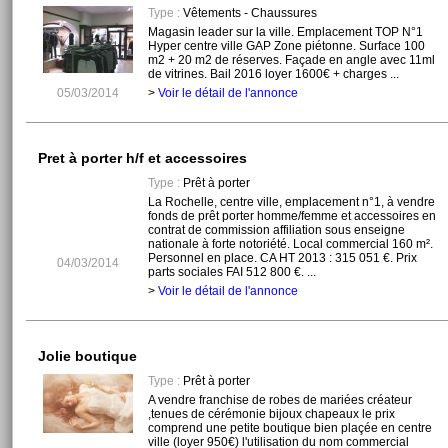
Type :
Vêtements - Chaussures
Magasin leader sur la ville. Emplacement TOP N°1
Hyper centre ville GAP Zone piétonne. Surface 100
m2 + 20 m2 de réserves. Façade en angle avec 11ml
de vitrines. Bail 2016 loyer 1600€ + charges ...
05/03/2014
>
Voir le détail de l'annonce
Pret à porter h/f et accessoires
Type :
Prêt à porter
La Rochelle, centre ville, emplacement n°1, à vendre
fonds de prêt porter homme/femme et accessoires en
contrat de commission affiliation sous enseigne
nationale à forte notoriété. Local commercial 160 m².
Personnel en place. CA HT 2013 : 315 051 €. Prix
04/03/2014
parts sociales FAI 512 800 €. ...
>
Voir le détail de l'annonce
Jolie boutique
Type :
Prêt à porter
A vendre franchise de robes de mariées créateur
,tenues de cérémonie bijoux chapeaux le prix
comprend une petite boutique bien plaçée en centre
ville (loyer 950€) l'utilisation du nom commercial