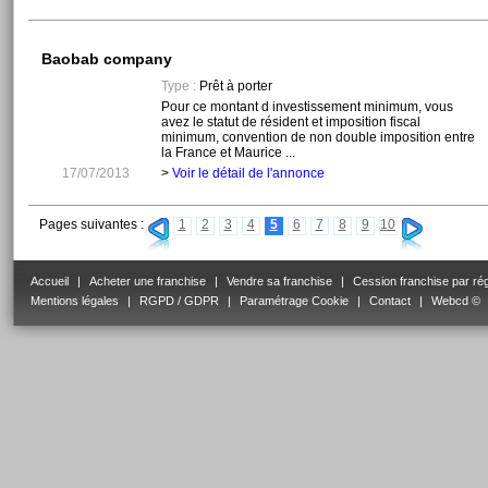
Baobab company
Type :
Prêt à porter
Pour ce montant d investissement minimum, vous
avez le statut de résident et imposition fiscal
minimum, convention de non double imposition entre
la France et Maurice ...
17/07/2013
>
Voir le détail de l'annonce
Pages suivantes :
1
2
3
4
5
6
7
8
9
10
Accueil
|
Acheter une franchise
|
Vendre sa franchise
|
Cession franchise par ré
Mentions légales
|
RGPD / GDPR
|
Paramétrage Cookie
|
Contact
|
Webcd ©