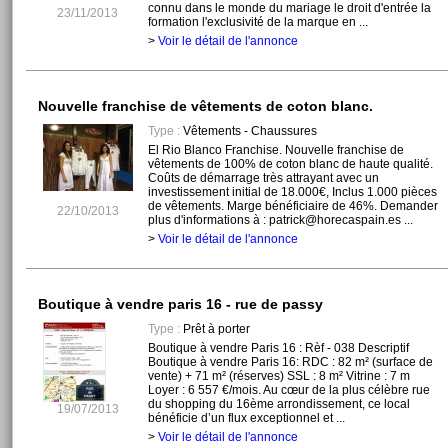
connu dans le monde du mariage le droit d'entrée la
23/11/2013
formation l'exclusivité de la marque en ...
>
Voir le détail de l'annonce
Nouvelle franchise de vêtements de coton blanc.
Type :
Vêtements - Chaussures
El Rio Blanco Franchise. Nouvelle franchise de
vêtements de 100% de coton blanc de haute qualité.
Coûts de démarrage très attrayant avec un
investissement initial de 18.000€, Inclus 1.000 pièces
de vêtements. Marge bénéficiaire de 46%. Demander
22/10/2013
plus d'informations à : patrick@horecaspain.es ...
>
Voir le détail de l'annonce
Boutique à vendre paris 16 - rue de passy
Type :
Prêt à porter
Boutique à vendre Paris 16 : Rèf - 038 Descriptif
Boutique à vendre Paris 16: RDC : 82 m² (surface de
vente) + 71 m² (réserves) SSL : 8 m² Vitrine : 7 m
Loyer : 6 557 €/mois. Au cœur de la plus célèbre rue
du shopping du 16ème arrondissement, ce local
19/07/2013
bénéficie d’un flux exceptionnel et ...
>
Voir le détail de l'annonce