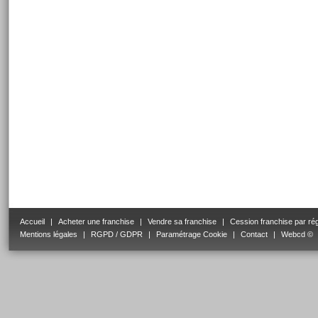
Accueil
|
Acheter une franchise
|
Vendre sa franchise
|
Cession franchise par ré
Mentions légales
|
RGPD / GDPR
|
Paramétrage Cookie
|
Contact
|
Webcd ©