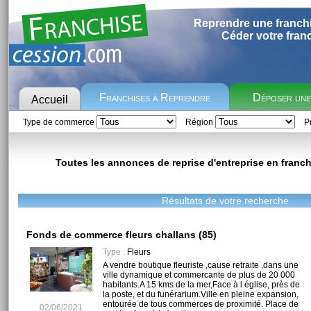
Reprendre une franch
Céder votre fran
Franchises à Reprendre
Déposer un
Accueil
Type de commerce
Région
Pr
Toutes les annonces de reprise d'entreprise en franchi
Résultats de votre recherche
Fonds de commerce fleurs challans (85)
Type :
Fleurs
A vendre boutique fleuriste ,cause retraite ,dans une
ville dynamique et commercante de plus de 20 000
habitants.A 15 kms de la mer,Face à l église, près de
la poste, et du funérarium.Ville en pleine expansion,
entourée de tous commerces de proximité. Place de
02/06/2021