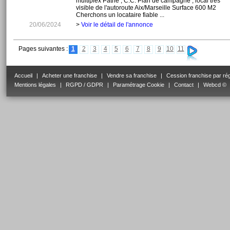
multiplex Pathé , C.C. Plan de campagne , local trés
visible de l'autoroute Aix/Marseille Surface 600 M2
Cherchons un locataire fiable ...
20/06/2024
>
Voir le détail de l'annonce
Pages suivantes :
1
2
3
4
5
6
7
8
9
10
11
Accueil
|
Acheter une franchise
|
Vendre sa franchise
|
Cession franchise par ré
Mentions légales
|
RGPD / GDPR
|
Paramétrage Cookie
|
Contact
|
Webcd ©