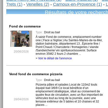
Trets (1)
-
Venelles (2)
-
Carnoux-en-Provence (1)
-
L
Résultats de votre recherc
Fond de commerce
Type :
Droit au bail
À saisir Fond de commerce, emplacement number
one ( Face a l'église ) Au Saintes-Maries-de-la-Mer,
station balnéaire, département 13 , Épicerie fine /
Point Chaud / Charcuterie / fromageries / viande
/Sandwicherie/ vin spiritueux/souvenir. Surface
20/06/2026
environ 35M2 2 fours 2 chambre ...
>
Voir le détail de l'annonce
Vend fond de commerce pizzeria
Type :
Droit au bail
Pizzeria pâtes et salades Local de 110m2 touts
équipé bail 3/6/9 Ce local bénéficie d’un
emplacement stratégique, situé au croisement de
quatre feux de circulation, avec un flux important de
véhicules tout au long de la journée, avec une
28/04/2026
terrasse extérieur de 5 tables et 10 chaises et 32
places ...