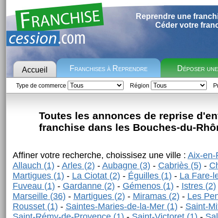
Reprendre une franch
Céder votre fran
Franchises à Reprendre
Déposer un
Accueil
Type de commerce
Région
Pr
Toutes les annonces de reprise d'en
franchise dans les Bouches-du-Rhôn
Affiner votre recherche, choissisez une ville :
Aix-en-
Allauch (1)
-
Arles (2)
-
Aubagne (3)
-
Cabriès (5)
-
Ch
Martigues (1)
-
La Ciotat (2)
-
Éguilles (1)
-
La Fare-le
Fuveau (1)
-
Gardanne (2)
-
Gémenos (1)
-
Istres (2)
Marseille (36)
-
Martigues (2)
-
Miramas (2)
-
Les Pen
Rousset (1)
-
Saintes-Maries-de-la-Mer (1)
-
Saint-Mi
Saint-Rémy-de-Provence (1)
-
Saint-Victoret (1)
-
Sal